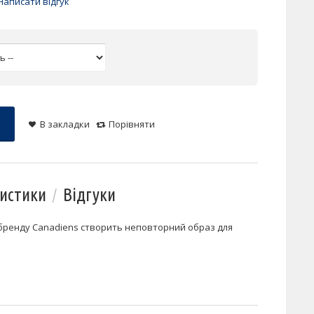
Написати відгук
В закладки
Порівняти
истики
Відгуки
 бренду Canadiens створить неповторний образ для