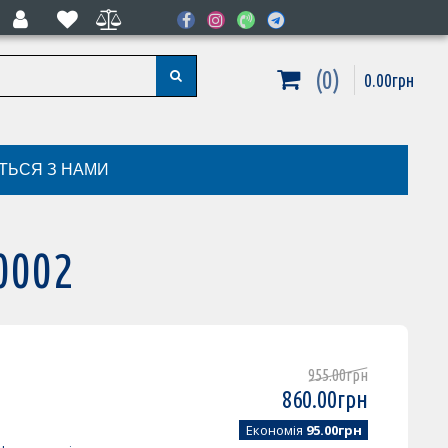
0
0
.
00
грн
ІТЬСЯ З НАМИ
0002
955
.
00
грн
860
.
00
грн
Економія
95.00грн