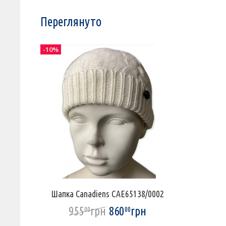
Переглянуто
-10%
Шапка Canadiens CAE65138/0002
955
грн
860
грн
00
00