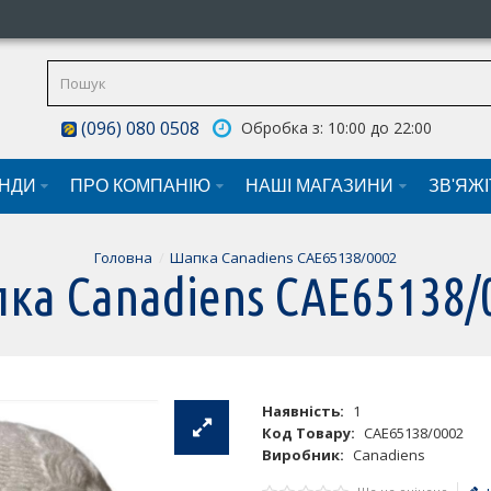
(096) 080 0508
Обробка з: 10:00 до 22:00
НДИ
ПРО КОМПАНІЮ
НАШI МАГАЗИНИ
ЗВ'ЯЖ
Головна
Шапка Canadiens CAE65138/0002
ка Canadiens CAE65138/
Наявність:
1
Код Товару:
CAE65138/0002
Виробник:
Canadiens