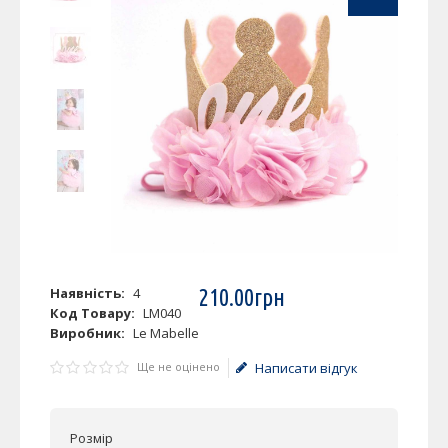
Наявність:
4
210
.
00
грн
Код Товару:
LM040
Виробник:
Le Mabelle
Ще не оцінено
Написати відгук
Розмір