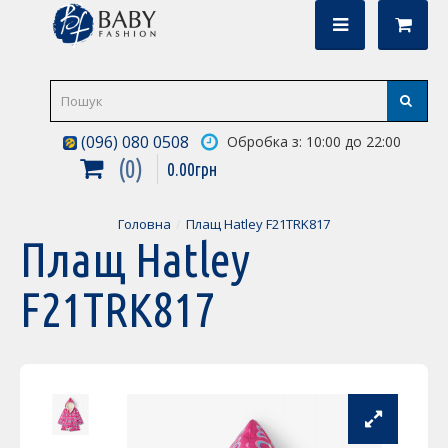
(096) 080 0508
Обробка з: 10:00 до 22:00
0
0
.
00
грн
Головна
Плащ Hatley F21TRK817
Плащ Hatley
F21TRK817