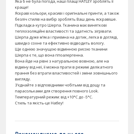
Яка б не була погода, наші плащі HATLEY зроблять її
краще!
Яскраві кольори, красиві і оригінальні принти, а також
безліч стилів на вибір зроблять Ваш день яскравіше.
Підкладка-хутро Шерпа. Тканина має виняткові
теплоізоляційні властивості та здатність зігрівати.
Шерпа дуже м’яка і приємна на дотик, легка в догляді,
швидко сохне та ефективно відводить вологу.
Ще однією значущою відмінною рисою тканини
Шерпа є те, що вона гіпоалергенна.
Вона йде на рівні з натуральною вовною, але на
відміну від неї, її можна прати в режимі делікатного
прання без втрати властивостей і зміни зовнішнього
вигляду.
З’єднайте з відповідними чобітьми від дощу та
парасольками для створення повного Look.
Температурний режим: від +10°C до -5°C.
Стиль та якість-це Hatley!