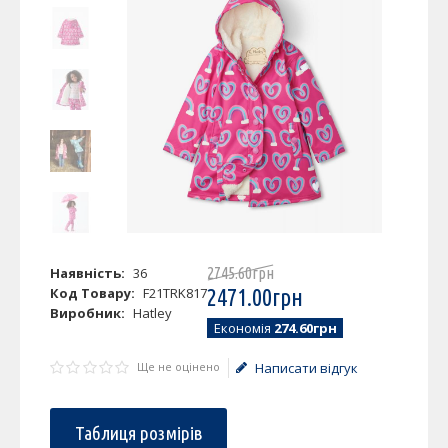
Наявність:
36
2745
.
60
грн
Код Товару:
F21TRK817
2471
.
00
грн
Виробник:
Hatley
Економія
274.60грн
Ще не оцінено
Написати відгук
Таблиця розмірів