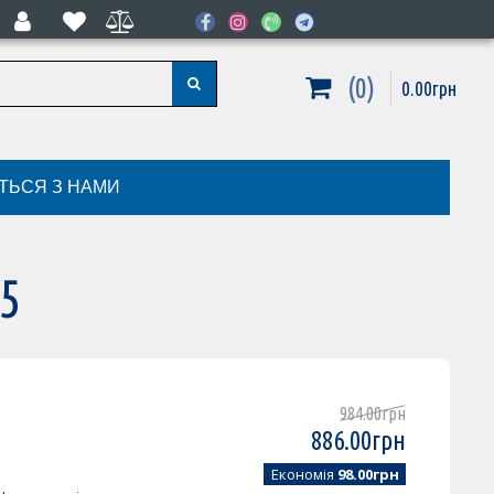
0
0
.
00
грн
ІТЬСЯ З НАМИ
5
984
.
00
грн
886
.
00
грн
Економія
98.00грн