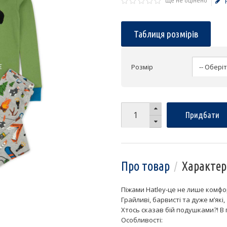
Ще не оцінено
Таблиця розмірів
Розмір
Придбати
Про товар
Характер
Піжами Hatley-це не лише комфор
Грайливі, барвисті та дуже м’які,
Хтось сказав бій подушками?! В 
Особливості: