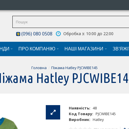
(096) 080 0508
Обробка з: 10:00 до 22:00
НДИ
ПРО КОМПАНІЮ
НАШI МАГАЗИНИ
ЗВ'ЯЖ
Головна
Піжама Hatley PJCWIBE145
Піжама Hatley PJCWIBE14
Наявність:
48
Код Товару:
PJCWIBE145
Виробник:
Hatley