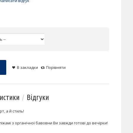
Написати відгук
В закладки
Порівняти
истики
Відгуки
т, а й стиль!
піжамі з органічної бавовни Ви завжди готові до вечірки!