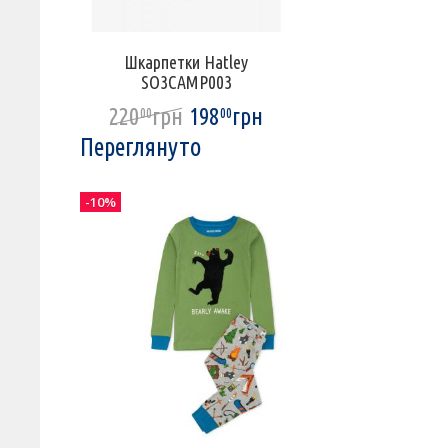
Шкарпетки Hatley
SO3CAMP003
220
грн
198
грн
00
00
Переглянуто
-10%