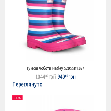
Гумові чоботи Hatley S20SSK1367
1044
грн
940
грн
00
00
Переглянуто
-30%