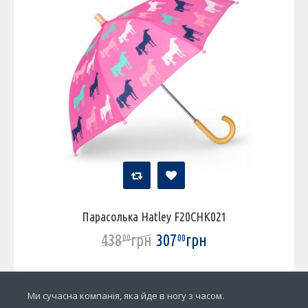
Парасолька Hatley F20CHK021
438
грн
307
грн
00
00
Ми сучасна компанія, яка йде в ногу з часом.