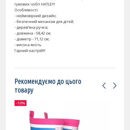
гумових чобіт HATLEY!
Особливості:
- неймовірний дизайн;
- безпечний механізм для дітей;
- дерев’яна ручка;
- довжина - 58,42 см;
- діаметр - 71,12 см;
- висока якість
Гарний настрій!!!
Рекомендуємо до цього
товару
-10%
-