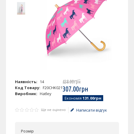
Наявність:
14
438
.
00
грн
Код Товару:
F20CHK021
307
.
00
грн
Виробник:
Hatley
Економія
131.00грн
Ще не оцінено
Написати відгук
Розмір