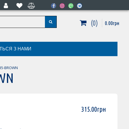
0
0
.
00
грн
ІТЬСЯ З НАМИ
035-BROWN
OWN
315
.
00
грн