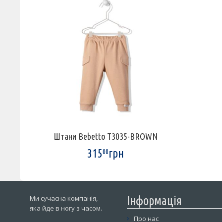
Штани Bebetto T3035-BROWN
315
грн
00
Ми сучасна компанія,
Інформація
яка йде в ногу з часом.
Про нас