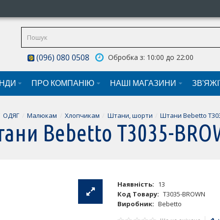
(096) 080 0508
Обробка з: 10:00 до 22:00
НДИ
ПРО КОМПАНІЮ
НАШI МАГАЗИНИ
ЗВ'ЯЖ
ОДЯГ
Малюкам
Хлопчикам
Штани, шорти
Штани Bebetto T3
ани Bebetto T3035-BR
Наявність:
13
Код Товару:
T3035-BROWN
Виробник:
Bebetto