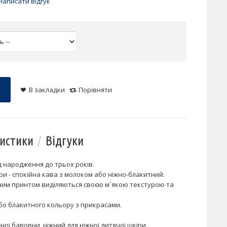
Написати відгук
В закладки
Порівняти
истики
Відгуки
ід народження до трьох років.
ри - спокійна кава з молоком або ніжно-блакитний.
нним принтом виділяються своєю м`якою текстурою та
бо блакитного кольору з прикрасами.
ної бавовни, ніжний для ніжної дитячої шкіри.