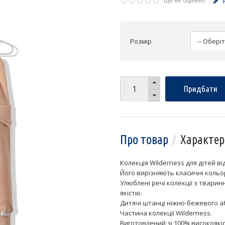
Ще не оцінено
Розмір
Придбати
Про товар
Характер
Колекція Wilderness для дітей в
Його вирізняють класичні кольо
Улюблені речі колекції з твари
якістю.
Дитячі штанці ніжно-бежевого а
Частина колекції Wilderness.
Виготовлений зі 100% високоякіс