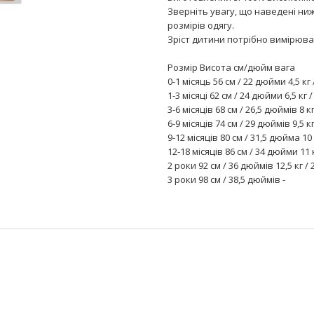
Зверніть увагу, що наведені ниж
розмірів одягу.
Зріст дитини потрібно вимірюват
Розмір Висота см/дюйм вага
0-1 місяць 56 см / 22 дюйми 4,5 кг 
1-3 місяці 62 см / 24 дюйми 6,5 кг 
3-6 місяців 68 см / 26,5 дюймів 8 к
6-9 місяців 74 см / 29 дюймів 9,5 к
9-12 місяців 80 см / 31,5 дюйма 10
12-18 місяців 86 см / 34 дюйми 11 
2 роки 92 см / 36 дюймів 12,5 кг / 
3 роки 98 см / 38,5 дюймів -