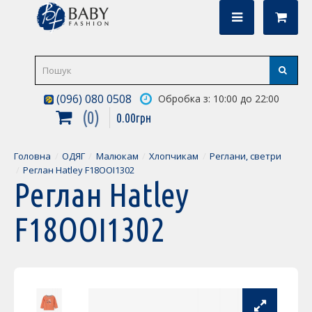
(096) 080 0508
Обробка з: 10:00 до 22:00
0
0
.
00
грн
Головна
ОДЯГ
Малюкам
Хлопчикам
Реглани, светри
Реглан Hatley F18OOI1302
Реглан Hatley
F18OOI1302