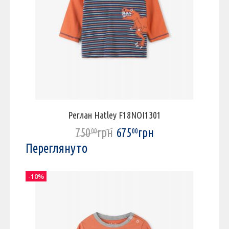
Реглан Hatley F18NOI1301
750
грн
675
грн
00
00
Переглянуто
-10%