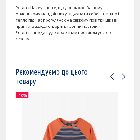
Реглан Hatley - це те, що допоможе Вашому
маленькому мандрівнику відчувати себе затишно і
тепло під час прогулянок на свіжому повітрі! Цікаві
принти, завжди створять гарний настрій.
Реглан завжди буде доречним протягом усього
сезону.
Рекомендуємо до цього
товару
-10%
-