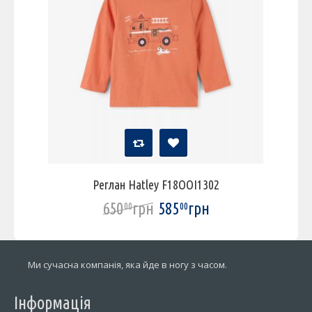
Реглан Hatley F18OOI1302
650
грн
585
грн
00
00
Ми сучасна компанія, яка йде в ногу з часом.
Інформація