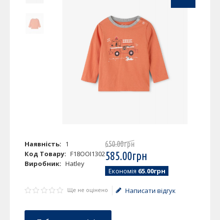
Наявність:
1
650
.
00
грн
Код Товару:
F18OOI1302
585
.
00
грн
Виробник:
Hatley
Економія
65.00грн
Ще не оцінено
Написати відгук