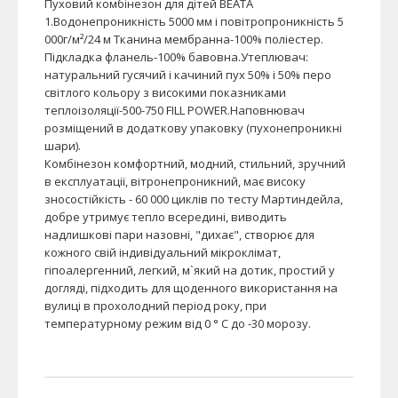
Пуховий комбінезон для дітей BEATA
1.Водонепроникність 5000 мм і повітропроникність 5
000г/м²/24 м Тканина мембранна-100% поліестер.
Підкладка фланель-100% бавовна.Утеплювач:
натуральний гусячий і качиний пух 50% і 50% перо
світлого кольору з високими показниками
теплоізоляції-500-750 FILL POWER.Наповнювач
розміщений в додаткову упаковку (пухонепроникні
шари).
Комбінезон комфортний, модний, стильний, зручний
в експлуатації, вітронепроникний, має високу
зносостійкість - 60 000 циклів по тесту Мартиндейла,
добре утримує тепло всередині, виводить
надлишкові пари назовні, "дихає", створює для
кожного свій індивідуальний мікроклімат,
гіпоалергенний, легкий, м`який на дотик, простий у
догляді, підходить для щоденного використання на
вулиці в прохолодний період року, при
температурному режим від 0 ° C до -30 морозу.