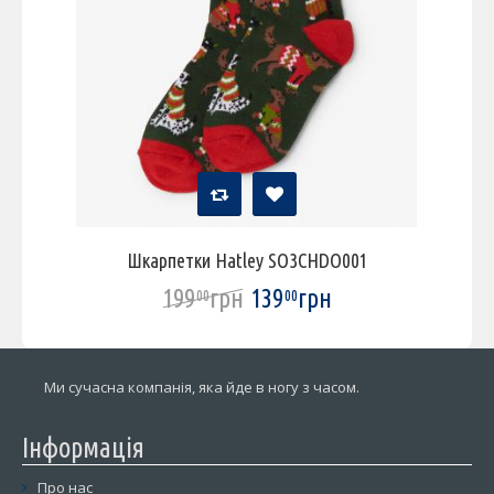
Шкарпетки Hatley SO3CHDO001
199
грн
139
грн
00
00
Ми сучасна компанія, яка йде в ногу з часом.
Інформація
Про нас