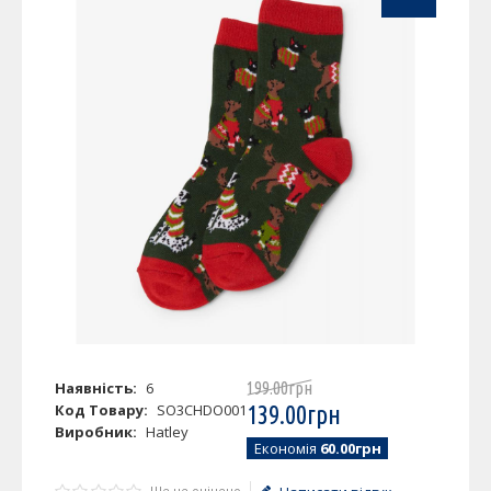
Наявність:
6
199
.
00
грн
Код Товару:
SO3CHDO001
139
.
00
грн
Виробник:
Hatley
Економія
60.00грн
Ще не оцінено