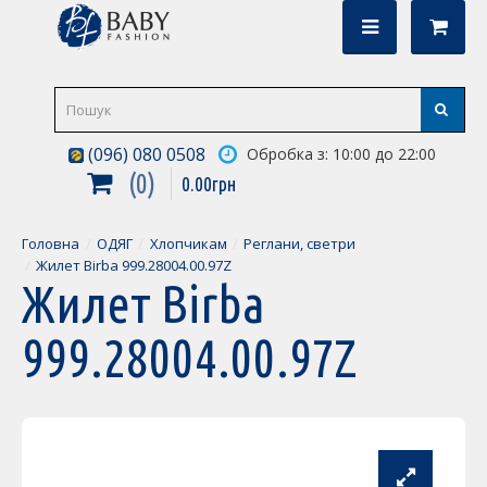
(096) 080 0508
Обробка з: 10:00 до 22:00
0
0
.
00
грн
Головна
ОДЯГ
Хлопчикам
Реглани, светри
Жилет Birba 999.28004.00.97Z
Жилет Birba
999.28004.00.97Z