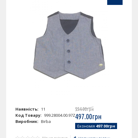
Наявність:
11
994
.
00
грн
Код Товару:
999.28004.00.97Z
497
.
00
грн
Виробник:
Birba
Економія
497.00грн
Ще не оцінено