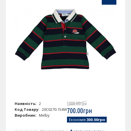
Наявність:
2
1000
.
00
грн
Код Товару:
20C0270.154W
700
.
00
грн
Виробник:
Melby
Економія
300.00грн
Ще не оцінено