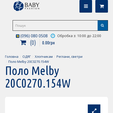
(096) 080 0508
Обробка з: 10:00 до 22:00
0
0
.
00
грн
Головна
ОДЯГ
Хлопчикам
Реглани, светри
Поло Melby 20C0270.154W
Поло Melby
20C0270.154W