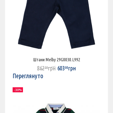
Штани Melby 29G0030.L992
862
грн
603
грн
00
00
Переглянуто
-30%