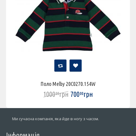
Поло Melby 20C0270.154W
1000
грн
700
грн
00
00
Ми сучасна компанія, яка йде в ногу з часом.
Інформація