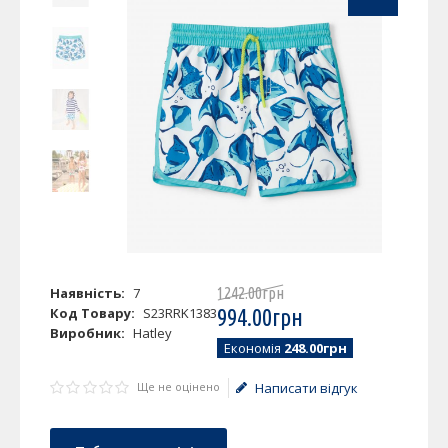
Наявність:
7
1242
.
00
грн
Код Товару:
S23RRK1383
994
.
00
грн
Виробник:
Hatley
Економія
248.00грн
Ще не оцінено
Написати відгук