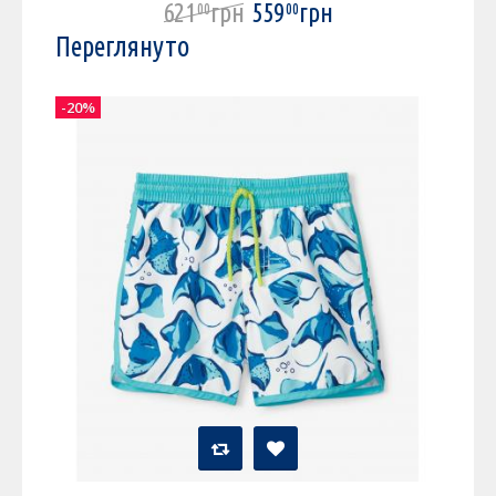
621
грн
559
грн
00
00
Переглянуто
-20%