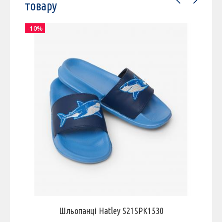
товару
-10%
-
Шльопанці Hatley S21SPK1530