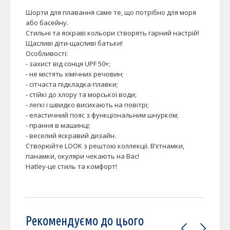
Шорти для плавання саме те, що потрібно для моря
або басейну.
Стильні та яскраві кольори створять гарний настрій!
Щасливі діти-щасливі батьки!
Особливості:
- захист від сонця UPF 50+;
- не містять хімічних речовин;
- сітчаста підкладка-плавки;
- стійкі до хлору та морської води;
- легкі і швидко висихають на повітрі;
- еластичний пояс з функціональним шнурком;
- прання в машинці;
- веселий яскравий дизайн.
Створюйте LOOK з рештою коллекції. В’єтнамки,
панамки, окуляри чекають на Вас!
Hatley-це стиль та комфорт!
Рекомендуємо до цього