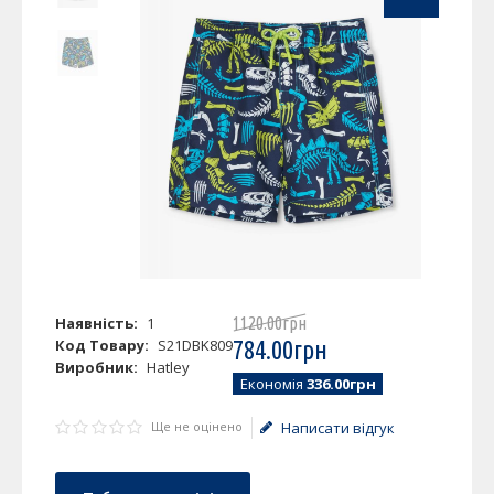
Наявність:
1
1120
.
00
грн
Код Товару:
S21DBK809
784
.
00
грн
Виробник:
Hatley
Економія
336.00грн
Ще не оцінено
Написати відгук