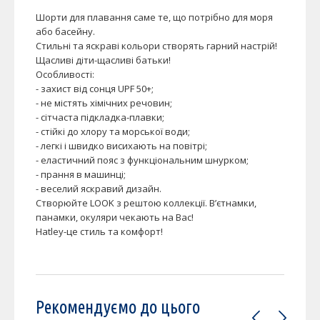
Шорти для плавання саме те, що потрібно для моря
або басейну.
Стильні та яскраві кольори створять гарний настрій!
Щасливі діти-щасливі батьки!
Особливості:
- захист від сонця UPF 50+;
- не містять хімічних речовин;
- сітчаста підкладка-плавки;
- стійкі до хлору та морської води;
- легкі і швидко висихають на повітрі;
- еластичний пояс з функціональним шнурком;
- прання в машинці;
- веселий яскравий дизайн.
Створюйте LOOK з рештою коллекції. В’єтнамки,
панамки, окуляри чекають на Вас!
Hatley-це стиль та комфорт!
Рекомендуємо до цього