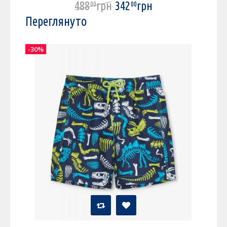
488
грн
342
грн
00
00
Переглянуто
-30%