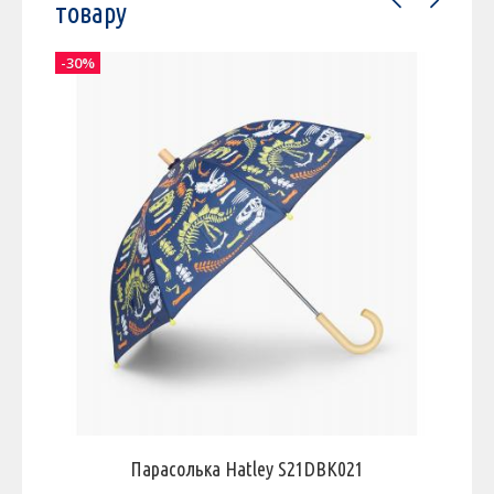
товару
-30%
-
Парасолька Hatley S21DBK021