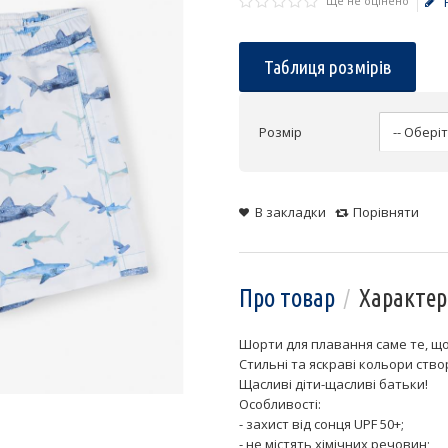
Ще не оцінено
Таблиця розмірів
Розмір
В закладки
Порівняти
Про товар
Характер
Шорти для плавання саме те, що
Стильні та яскраві кольори ство
Щасливі діти-щасливі батьки!
Особливості:
- захист від сонця UPF 50+;
- не містять хімічних речовин;