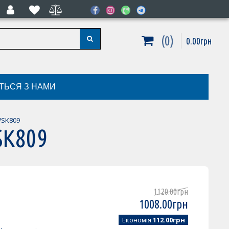
0
0
.
00
грн
ІТЬСЯ З НАМИ
WSK809
SK809
1120
.
00
грн
1008
.
00
грн
Економія
112.00грн