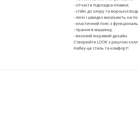
- сітчаста підкладка-плавки;
- стійкі до хлору та морської вод
- легкі і швидко висихають на пов
- еластичний пояс з функціонал
- прання в машинці;
- веселий яскравий дизайн.
Створюйте LOOK з рештою коллек
Hatley-це стиль та комфорт!