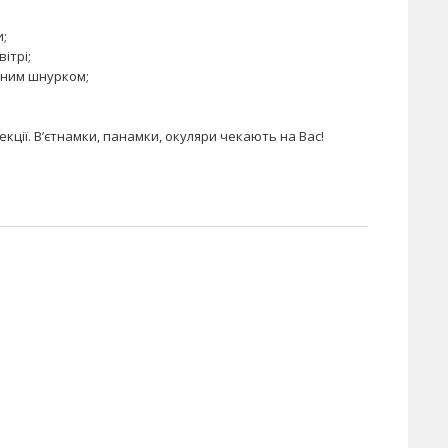
и;
ітрі;
ьним шнурком;
ції. В’єтнамки, панамки, окуляри чекають на Вас!