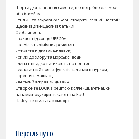
Шорти для плавання саме те, що потрібно для моря
або басейну.
Стильні та яскраві кольори створять гарний настрій!
Щасливі діти-щасливі батьки!
Особливості:
- захист від сонця UPF 50+;
- не містять хімічних речовин;
- сітчаста підкладка-плавки;
- стійкі до хлору та морської води;
- легкі і швидко висихають на повітрі;
- еластичний пояс з функціональним шнурком;
- прання в машинці;
- веселий яскравий дизайн.
Створюйте LOOK з рештою коллекції. В’єтнамки,
панамки, окуляри чекають на Вас!
Hatley-це стиль та комфорт!
Переглянуто