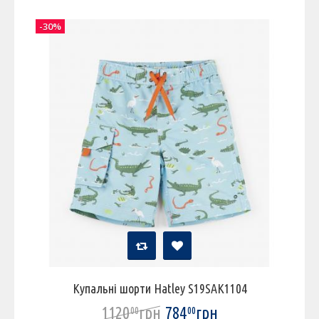
-30%
Купальні шорти Hatley S19SAK1104
1120
грн
784
грн
00
00