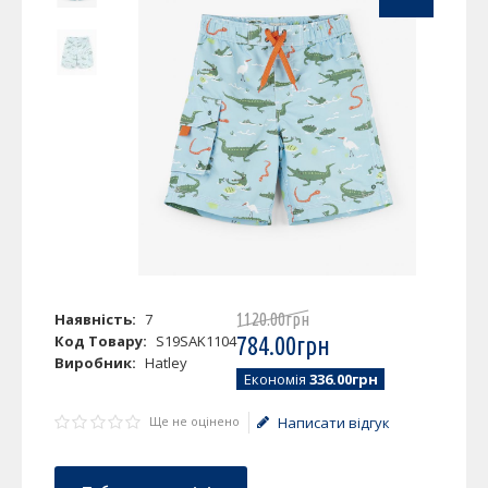
Наявність:
7
1120
.
00
грн
Код Товару:
S19SAK1104
784
.
00
грн
Виробник:
Hatley
Економія
336.00грн
Ще не оцінено
Написати відгук