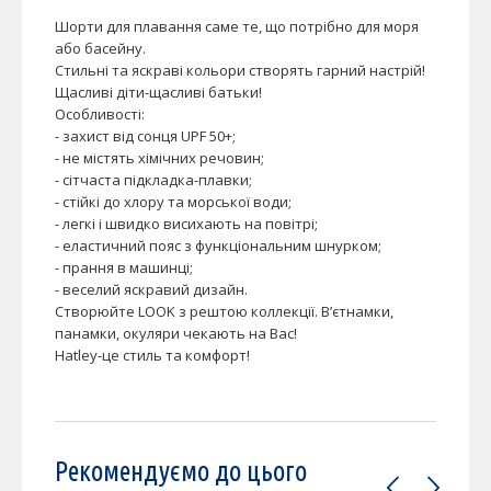
Шорти для плавання саме те, що потрібно для моря
або басейну.
Стильні та яскраві кольори створять гарний настрій!
Щасливі діти-щасливі батьки!
Особливості:
- захист від сонця UPF 50+;
- не містять хімічних речовин;
- сітчаста підкладка-плавки;
- стійкі до хлору та морської води;
- легкі і швидко висихають на повітрі;
- еластичний пояс з функціональним шнурком;
- прання в машинці;
- веселий яскравий дизайн.
Створюйте LOOK з рештою коллекції. В’єтнамки,
панамки, окуляри чекають на Вас!
Hatley-це стиль та комфорт!
Рекомендуємо до цього