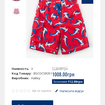
Наявність:
3
1120
.
00
грн
Код Товару:
BSCOCSR351
1008
.
00
грн
Виробник:
Hatley
Економія
112.00грн
Ще не оцінено
Написати відгук