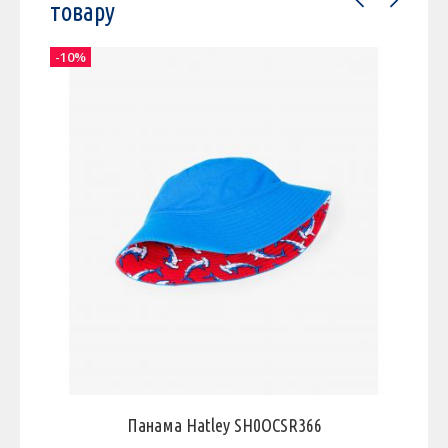
товару
-10%
-
Панама Hatley SH0OCSR366