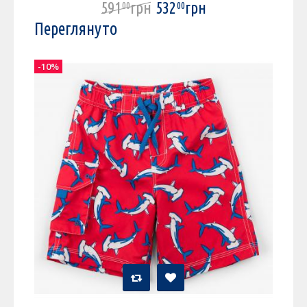
591
грн
532
грн
00
00
Переглянуто
-10%