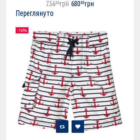
756
грн
680
грн
00
00
Переглянуто
-10%