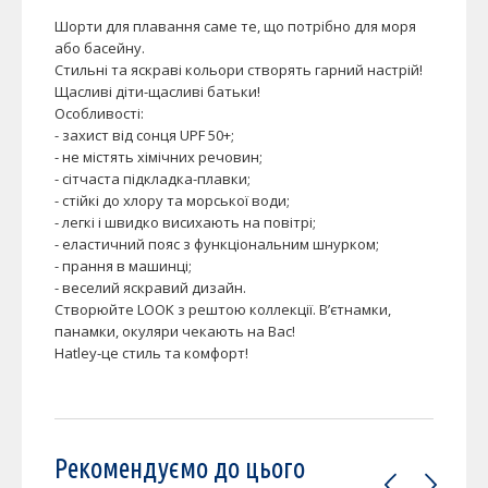
Шорти для плавання саме те, що потрібно для моря
або басейну.
Стильні та яскраві кольори створять гарний настрій!
Щасливі діти-щасливі батьки!
Особливості:
- захист від сонця UPF 50+;
- не містять хімічних речовин;
- сітчаста підкладка-плавки;
- стійкі до хлору та морської води;
- легкі і швидко висихають на повітрі;
- еластичний пояс з функціональним шнурком;
- прання в машинці;
- веселий яскравий дизайн.
Створюйте LOOK з рештою коллекції. В’єтнамки,
панамки, окуляри чекають на Вас!
Hatley-це стиль та комфорт!
Рекомендуємо до цього