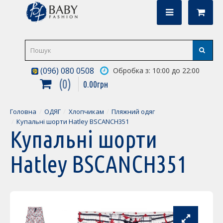
(096) 080 0508
Обробка з: 10:00 до 22:00
0
0
.
00
грн
Головна
ОДЯГ
Хлопчикам
Пляжний одяг
Купальні шорти Hatley BSCANCH351
Купальні шорти
Hatley BSCANCH351