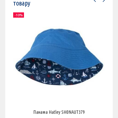
товару
-10%
-
Панама Hatley SH0NAUT379