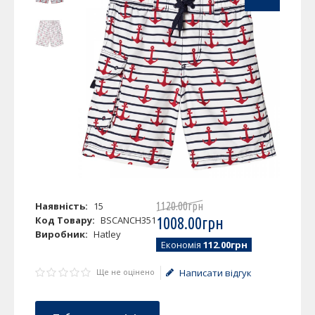
Наявність:
15
1120
.
00
грн
Код Товару:
BSCANCH351
1008
.
00
грн
Виробник:
Hatley
Економія
112.00грн
Ще не оцінено
Написати відгук