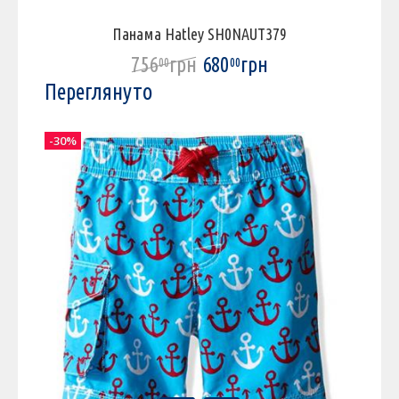
Панама Hatley SH0NAUT379
756
грн
680
грн
00
00
Переглянуто
-30%