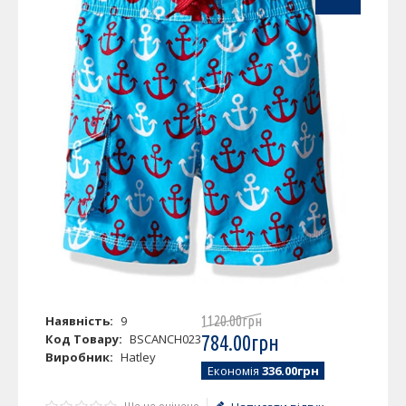
Наявність:
9
1120
.
00
грн
Код Товару:
BSCANCH023
784
.
00
грн
Виробник:
Hatley
Економія
336.00грн
Ще не оцінено