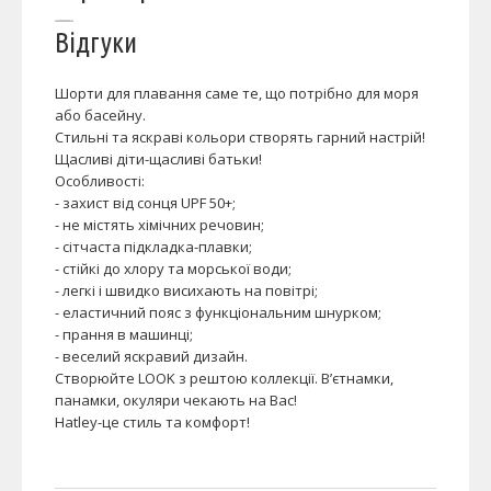
Відгуки
Шорти для плавання саме те, що потрібно для моря
або басейну.
Стильні та яскраві кольори створять гарний настрій!
Щасливі діти-щасливі батьки!
Особливості:
- захист від сонця UPF 50+;
- не містять хімічних речовин;
- сітчаста підкладка-плавки;
- стійкі до хлору та морської води;
- легкі і швидко висихають на повітрі;
- еластичний пояс з функціональним шнурком;
- прання в машинці;
- веселий яскравий дизайн.
Створюйте LOOK з рештою коллекції. В’єтнамки,
панамки, окуляри чекають на Вас!
Hatley-це стиль та комфорт!