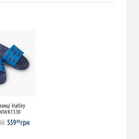
анці Hatley
WWK1530
рн
559
грн
00