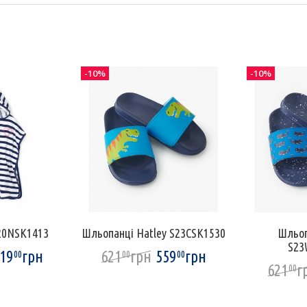
-10%
-10%
S20NSK1413
Шльопанці Hatley S23CSK1530
Шльоп
S23
19
грн
621
грн
559
грн
00
00
00
621
г
00