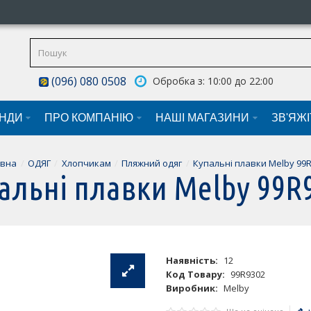
(096) 080 0508
Обробка з: 10:00 до 22:00
НДИ
ПРО КОМПАНІЮ
НАШI МАГАЗИНИ
ЗВ'ЯЖ
овна
ОДЯГ
Хлопчикам
Пляжний одяг
Купальні плавки Melby 99
альні плавки Melby 99R
Наявність:
12
Код Товару:
99R9302
Виробник:
Melby