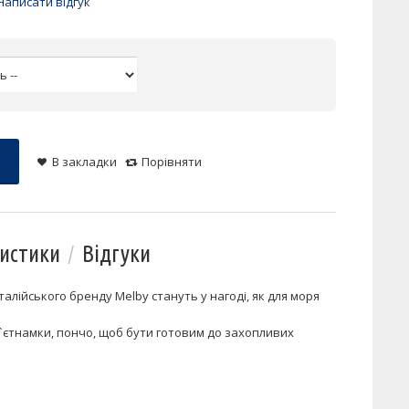
Написати відгук
В закладки
Порівняти
истики
Відгуки
талійського бренду Melby стануть у нагоді, як для моря
в`єтнамки, пончо, щоб бути готовим до захопливих