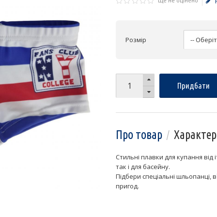
Ще не оцінено
Розмір
Придбати
Про товар
Характер
Стильні плавки для купання від і
так і для басейну.
Підбери спеціальні шльопанці, 
пригод.