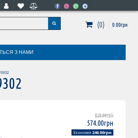
0
0
.
00
грн
ІТЬСЯ З НАМИ
R9302
9302
820
.
00
грн
574
.
00
грн
Економія
246.00грн