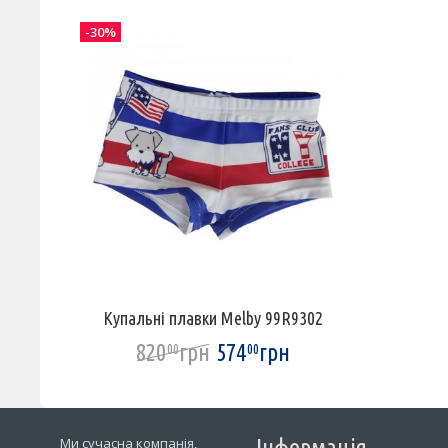
-30%
Купальні плавки Melby 99R9302
820
грн
574
грн
00
00
Ми сучасна компанія,
Інформація