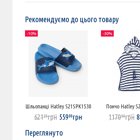
Рекомендуємо до цього товару
-10%
-30%
Шльопанці Hatley S21SPK1530
Пончо Hatley 
621
грн
559
грн
1170
грн
8
00
00
00
Переглянуто