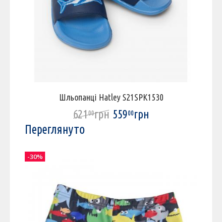
Шльопанці Hatley S21SPK1530
621
грн
559
грн
00
00
Переглянуто
-30%