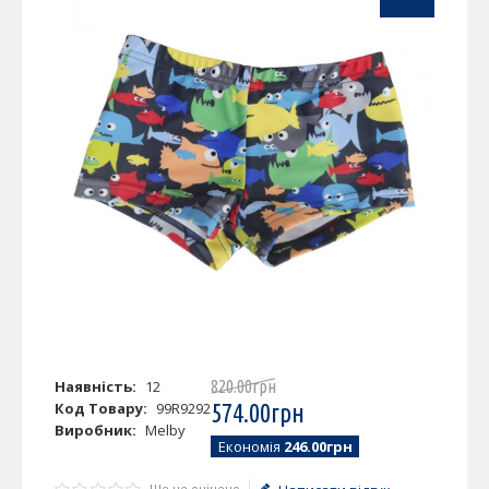
Наявність:
12
820
.
00
грн
Код Товару:
99R9292
574
.
00
грн
Виробник:
Melby
Економія
246.00грн
Ще не оцінено