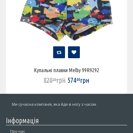
Купальні плавки Melby 99R9292
820
грн
574
грн
00
00
Ми сучасна компанія, яка йде в ногу з часом.
Інформація
Про нас