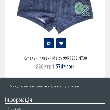
Купальні плавки Melby 99R9282.N730
820
грн
574
грн
00
00
Ми сучасна компанія, яка йде в ногу з часом.
Інформація
Про нас