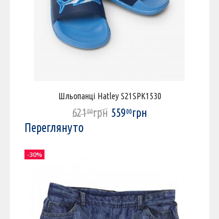
Шльопанці Hatley S21SPK1530
621
грн
559
грн
00
00
Переглянуто
-30%