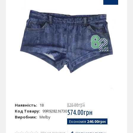
Наявність:
18
820
.
00
грн
Код Товару:
99R9282.N730
574
.
00
грн
Виробник:
Melby
Економія
246.00грн
Ще не оцінено