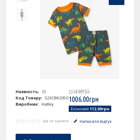
Наявність:
12
1118
.
00
грн
Код Товару:
S23CBK205O
1006
.
00
грн
Виробник:
Hatley
Економія
112.00грн
Ще не оцінено
Написати відгук