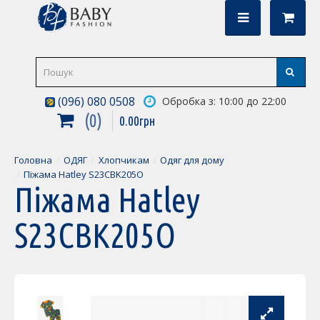
(096) 080 0508
Обробка з: 10:00 до 22:00
0
0
.
00
грн
Головна
ОДЯГ
Хлопчикам
Одяг для дому
Піжама Hatley S23CBK205O
Піжама Hatley
S23CBK205O