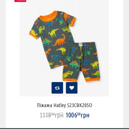
Піжама Hatley S23CBK205O
1118
грн
1006
грн
00
00