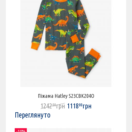
Піжама Hatley S23CBK204O
1242
грн
1118
грн
00
00
Переглянуто
-10%