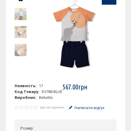
Наявність:
17
567
.
00
грн
Код Товару:
K3788-BLUE
Виробник:
Bebetto
Ще не оцінено
Написати відгук
Розмір