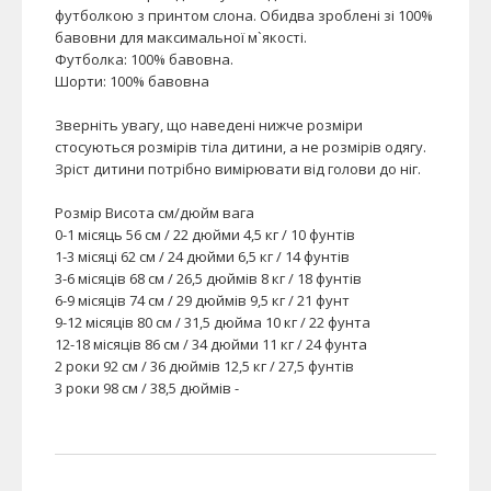
футболкою з принтом слона. Обидва зроблені зі 100%
бавовни для максимальної м`якості.
Футболка: 100% бавовна.
Шорти: 100% бавовна
Зверніть увагу, що наведені нижче розміри
стосуються розмірів тіла дитини, а не розмірів одягу.
Зріст дитини потрібно вимірювати від голови до ніг.
Розмір Висота см/дюйм вага
0-1 місяць 56 см / 22 дюйми 4,5 кг / 10 фунтів
1-3 місяці 62 см / 24 дюйми 6,5 кг / 14 фунтів
3-6 місяців 68 см / 26,5 дюймів 8 кг / 18 фунтів
6-9 місяців 74 см / 29 дюймів 9,5 кг / 21 фунт
9-12 місяців 80 см / 31,5 дюйма 10 кг / 22 фунта
12-18 місяців 86 см / 34 дюйми 11 кг / 24 фунта
2 роки 92 см / 36 дюймів 12,5 кг / 27,5 фунтів
3 роки 98 см / 38,5 дюймів -