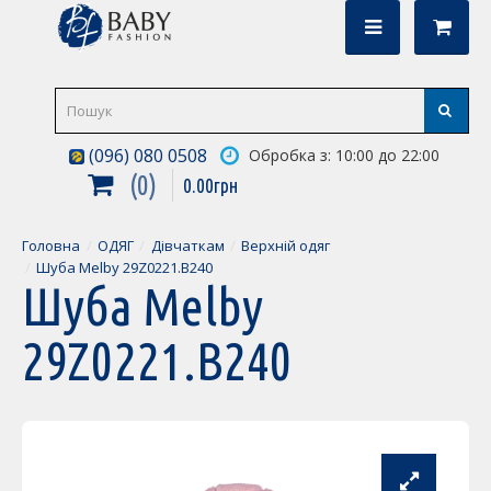
(096) 080 0508
Обробка з: 10:00 до 22:00
0
0
.
00
грн
Головна
ОДЯГ
Дівчаткам
Верхній одяг
Шуба Melby 29Z0221.B240
Шуба Melby
29Z0221.B240