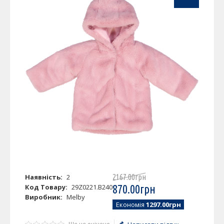
Наявність:
2
2167
.
00
грн
Код Товару:
29Z0221.B240
870
.
00
грн
Виробник:
Melby
Економія
1297.00грн
Ще не оцінено