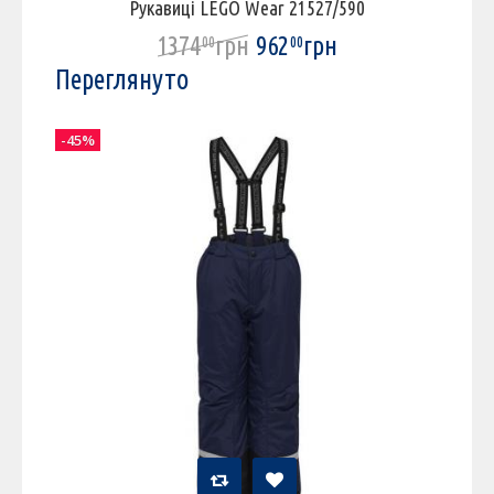
Рукавиці LEGO Wear 21527/590
1374
грн
962
грн
00
00
Переглянуто
-45%