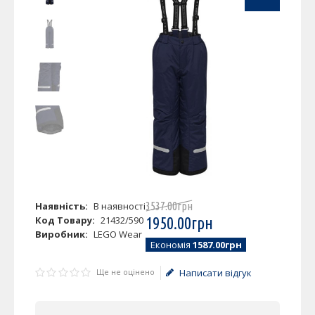
Наявність:
В наявності
3537
.
00
грн
Код Товару:
21432/590
1950
.
00
грн
Виробник:
LEGO Wear
Економія
1587.00грн
Ще не оцінено
Написати відгук