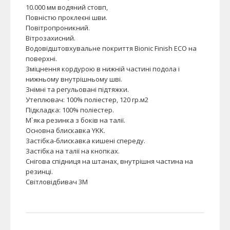
10.000 мм водяний стовп,
Повністю проклеєні шви.
Повітропроникний.
Вітрозахисний.
Водовідштовхувальне покриття Bionic Finish ECO на
поверхні.
Зміцнення кордурою в нижній частині подола і
нижньому внутрішньому шві.
Знімні та регульовані підтяжки.
Утеплювач: 100% поліестер, 120 гр.м2
Підкладка: 100% поліестер.
М`яка резинка з боків на талії.
Основна блискавка YKK.
Застібка-блискавка кишені спереду.
Застібка на талії на кнопках.
Снігова спідниця на штанах, внутрішня частина на
резинці.
Світловідбивач 3М