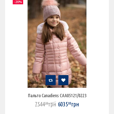
-20%
Пальто Canadiens CAA05121/0223
7544
грн
6035
грн
00
00