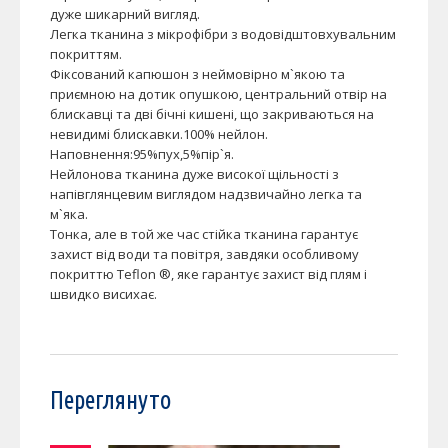
дуже шикарний вигляд.
Легка тканина з мікрофібри з водовідштовхувальним
покриттям.
Фіксований капюшон з неймовірно м`якою та
приємною на дотик опушкою, центральний отвір на
блискавці та дві бічні кишені, що закриваються на
невидимі блискавки.100% нейлон.
Наповнення:95%пух,5%пір`я.
Нейлонова тканина дуже високої щільності з
напівглянцевим виглядом надзвичайно легка та
м`яка.
Тонка, але в той же час стійка тканина гарантує
захист від води та повітря, завдяки особливому
покриттю Teflon ®, яке гарантує захист від плям і
швидко висихає.
Переглянуто