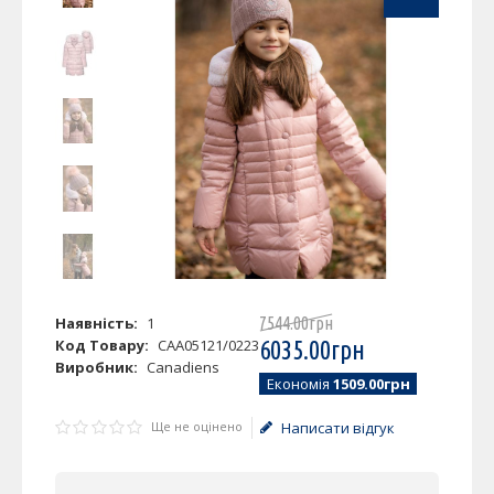
Наявність:
1
7544
.
00
грн
Код Товару:
CAA05121/0223
6035
.
00
грн
Виробник:
Canadiens
Економія
1509.00грн
Ще не оцінено
Написати відгук