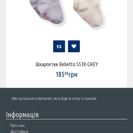
Шкарпетки Bebetto S538-GREY
185
грн
00
Ми сучасна компанія, яка йде в ногу з часом.
Інформація
Про нас
Доставка