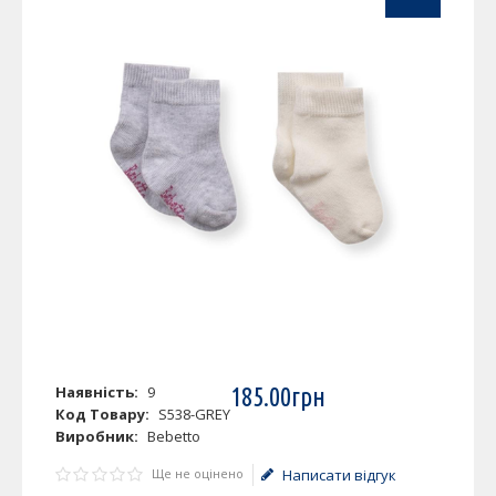
Наявність:
9
185
.
00
грн
Код Товару:
S538-GREY
Виробник:
Bebetto
Ще не оцінено
Написати відгук