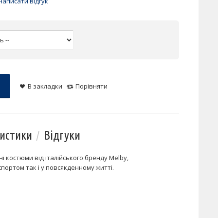
Написати відгук
В закладки
Порівняти
истики
Відгуки
вні костюми від італійського бренду Melby,
портом так і у повсякденному житті.