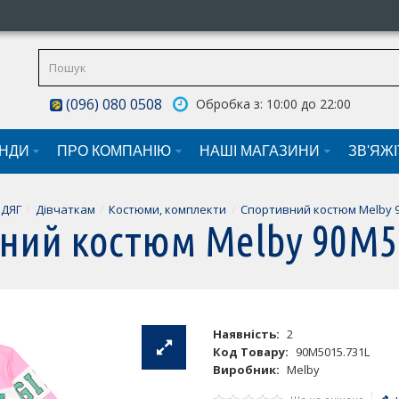
(096) 080 0508
Обробка з: 10:00 до 22:00
НДИ
ПРО КОМПАНІЮ
НАШI МАГАЗИНИ
ЗВ'ЯЖ
ДЯГ
Дівчаткам
Костюми, комплекти
Спортивний костюм Melby 9
ний костюм Melby 90M5
Наявність:
2
Код Товару:
90M5015.731L
Виробник:
Melby