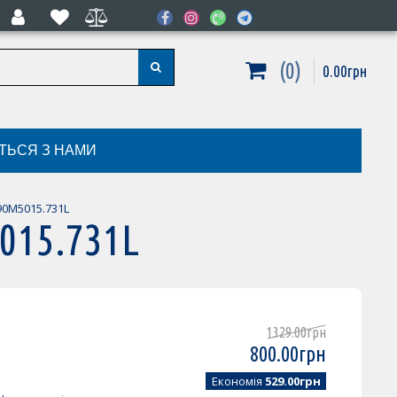
0
0
.
00
грн
ІТЬСЯ З НАМИ
0M5015.731L
015.731L
1329
.
00
грн
800
.
00
грн
Економія
529.00грн