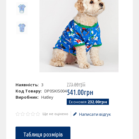
Наявність:
3
773
.
00
грн
Код Товару:
DP0SKIS004
541
.
00
грн
Виробник:
Hatley
Економія
232.00грн
Ще не оцінено
Написати відгук
Таблиця розмірів