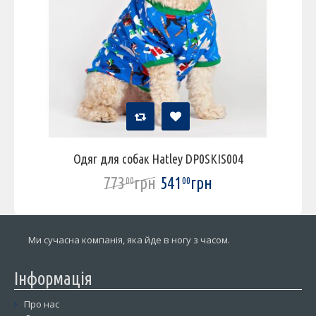
Одяг для собак Hatley DP0SKIS004
773
грн
541
грн
00
00
Ми сучасна компанія, яка йде в ногу з часом.
Інформація
Про нас