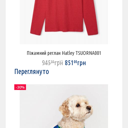
Піжамний реглан Hatley TSUORNA001
945
грн
851
грн
00
00
Переглянуто
-30%