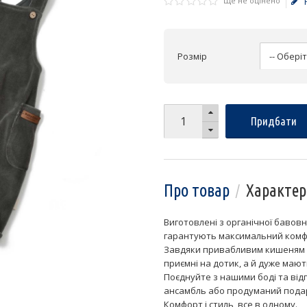
Ще не оцінено
Розмір
Придбати
Про товар
Характер
Виготовлені з органічної бавов
гарантують максимальний комфо
Завдяки привабливим кишеням та
приємні на дотик, а й дуже мают
Поєднуйте з нашими боді та ві
ансамбль або продуманий пода
Комфорт і стиль, все в одному.