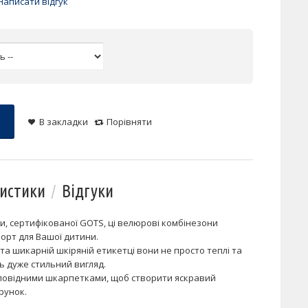
Написати відгук
В закладки
Порівняти
истики
Відгуки
ни, сертифікованої GOTS, ці велюрові комбінезони
рт для Вашої дитини.
 шикарній шкіряній етикетці вони не просто теплі та
ь дуже стильний вигляд.
дповідними шкарпетками, щоб створити яскравий
рунок.