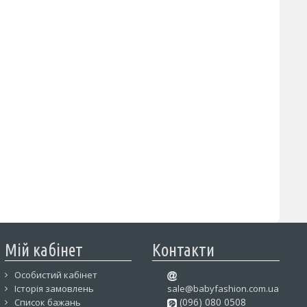
Мій кабінет
Контакти
Особистий кабінет
Історія замовлень
sale@babyfashion.com.ua
(096) 080 0508
Список бажань