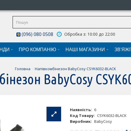
(096) 080 0508
Обробка з: 10:00 до 22:00
НДИ
ПРО КОМПАНІЮ
НАШI МАГАЗИНИ
ЗВ'ЯЖ
Головна
Напівкомбінезон BabyCosy CSYK6032-BLACK
бінезон BabyCosy CSYK6
Наявність:
6
Код Товару:
CSYK6032-BLACK
Виробник:
BabyCosy