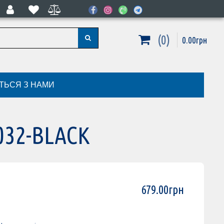
0
0
.
00
грн
ІТЬСЯ З НАМИ
032-BLACK
679
.
00
грн