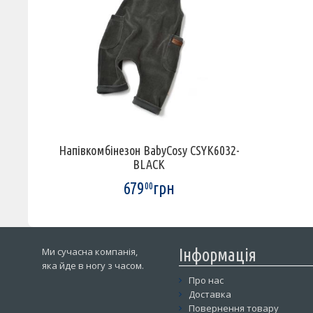
Напівкомбінезон BabyCosy CSYK6032-
BLACK
679
грн
00
Ми сучасна компанія,
Інформація
яка йде в ногу з часом.
Про нас
Доставка
Повернення товару