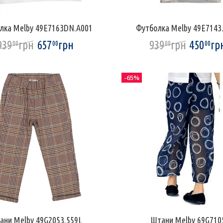
лка Melby 49E7163DN.A001
Футболка Melby 49E7143
939
грн
657
грн
939
грн
450
гр
00
00
00
00
-65%
ани Melby 49G2053.559L
Штани Melby 69G710