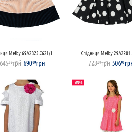
ниця Melby 69A2325.C621/1
Спідниця Melby 29A2201
645
грн
690
грн
723
грн
506
гр
00
00
00
00
-65%