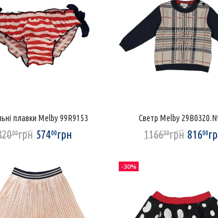
ьні плавки Melby 99R9153
Светр Melby 29B0320.N
820
грн
574
грн
1166
грн
816
г
00
00
00
00
-30%