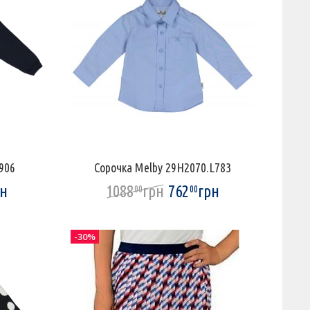
906
Сорочка Melby 29H2070.L783
рн
1088
грн
762
грн
00
00
-30%