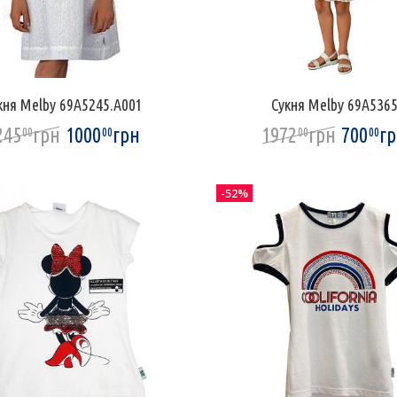
кня Melby 69A5245.A001
Сукня Melby 69A536
245
грн
1000
грн
1972
грн
700
г
00
00
00
00
-52%