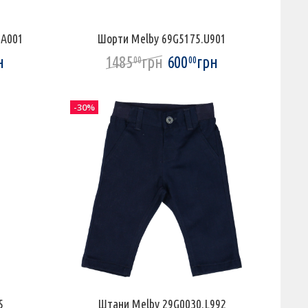
.A001
Шорти Melby 69G5175.U901
н
1485
грн
600
грн
00
00
-30%
5
Штани Melby 29G0030.L992