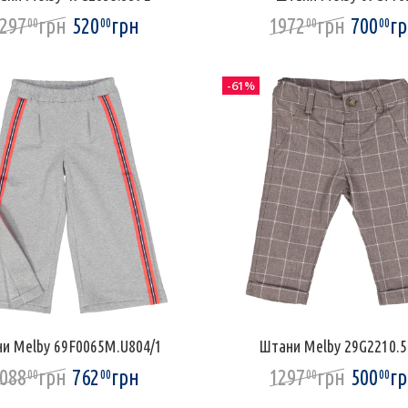
297
грн
520
грн
1972
грн
700
г
00
00
00
00
-61%
и Melby 69F0065M.U804/1
Штани Melby 29G2210.5
088
грн
762
грн
1297
грн
500
г
00
00
00
00