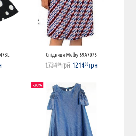
.473L
Спідниця Melby 69A7075
н
1734
грн
1214
грн
00
00
-30%