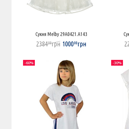
Сукня Melby 29A0421.A143
Су
2384
грн
1000
грн
2
00
00
-60%
-30%