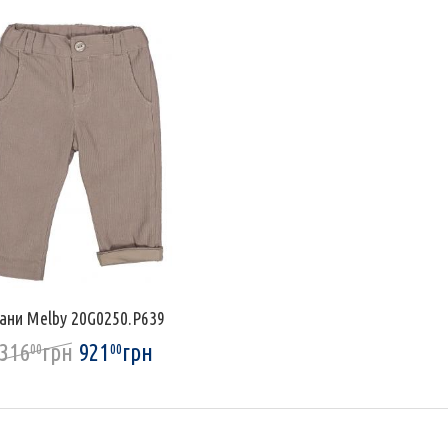
ани Melby 20G0250.P639
316
грн
921
грн
00
00