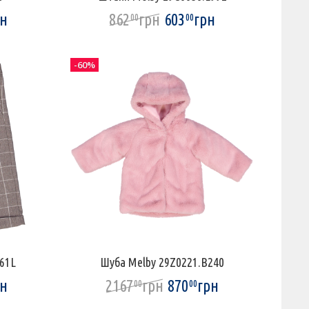
рн
862
грн
603
грн
00
00
-60%
61L
Шуба Melby 29Z0221.B240
рн
2167
грн
870
грн
00
00