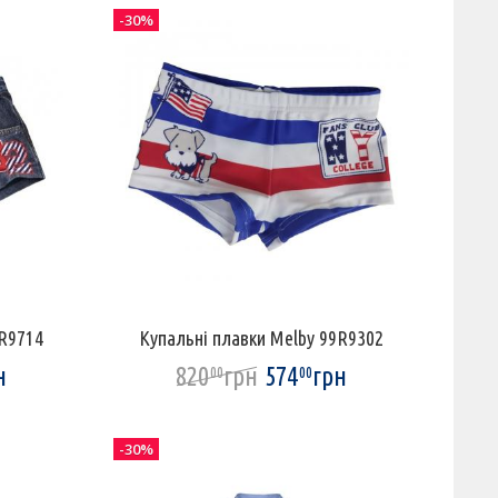
-30%
9R9714
Купальні плавки Melby 99R9302
н
820
грн
574
грн
00
00
-30%