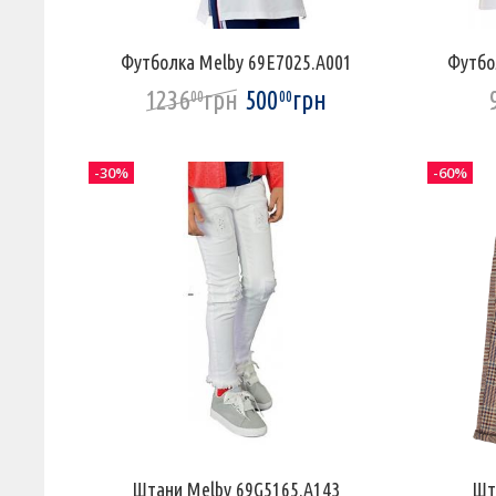
Футболка Melby 69E7025.A001
Футбо
1236
грн
500
грн
00
00
-30%
-60%
Штани Melby 69G5165.A143
Шт