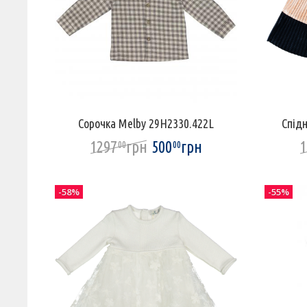
Сорочка Melby 29H2330.422L
Спід
1297
грн
500
грн
1
00
00
-58%
-55%