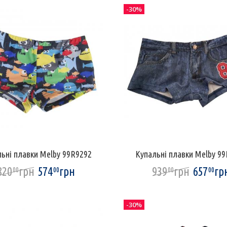
-30%
ьні плавки Melby 99R9292
Купальні плавки Melby 9
820
грн
574
грн
939
грн
657
гр
00
00
00
00
-30%