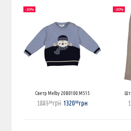
-30%
-30%
Светр Melby 20B0100.M515
Шт
1885
грн
1320
грн
1
00
00