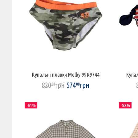
Купальні плавки Melby 99R9744
Купал
820
грн
574
грн
00
00
-61%
-58%