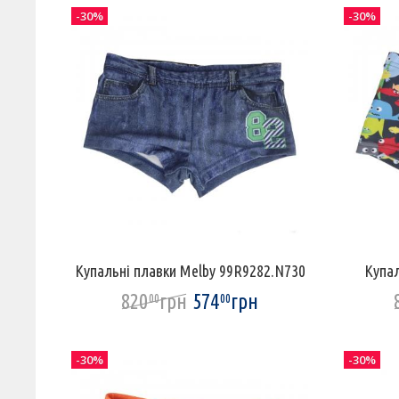
-30%
-30%
Купальні плавки Melby 99R9282.N730
Купал
820
грн
574
грн
00
00
-30%
-30%