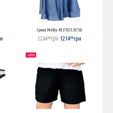
5
Сукня Melby 49J7053.N730
рн
1734
грн
1214
грн
00
00
-60%