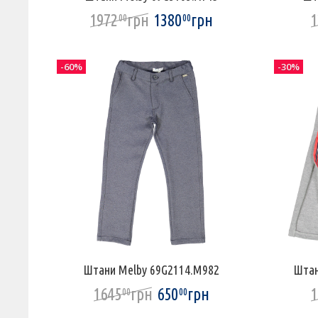
1972
грн
1380
грн
1
00
00
-60%
-30%
Штани Melby 69G2114.M982
Штан
1645
грн
650
грн
1
00
00