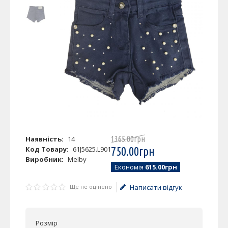
Наявність:
14
1365
.
00
грн
Код Товару:
61J5625.L901
750
.
00
грн
Виробник:
Melby
Економія
615.00грн
Ще не оцінено
Написати відгук
Розмір