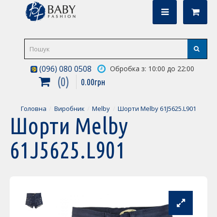
(096) 080 0508
Обробка з: 10:00 до 22:00
0
0
.
00
грн
Головна
Виробник
Melby
Шорти Melby 61J5625.L901
Шорти Melby
61J5625.L901