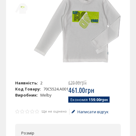
Наявність:
2
620
.
00
грн
Код Товару:
70C5524.A001
461
.
00
грн
Виробник:
Melby
Економія
159.00грн
Ще не оцінено
Написати відгук
Розмір