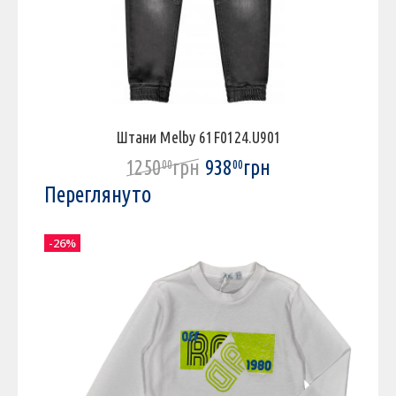
Штани Melby 61F0124.U901
1250
грн
938
грн
00
00
Переглянуто
-26%