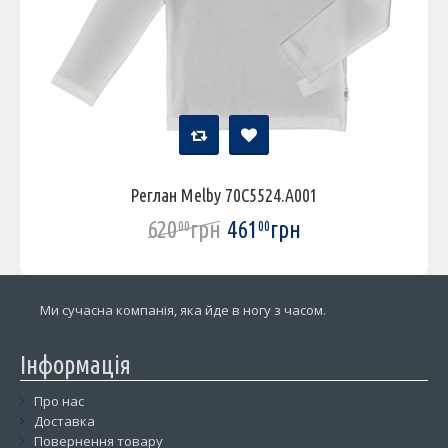
Реглан Melby 70C5524.A001
620
грн
461
грн
00
00
Ми сучасна компанія, яка йде в ногу з часом.
Інформація
Про нас
Доставка
Повернення товару