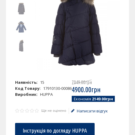
Наявність:
15
7049
.
00
грн
Код Товару:
17910130-00086
4900
.
00
грн
Виробник:
HUPPA
Економія
2149.00грн
Ще не оцінено
Написати відгук
Інструкція по догляду HUPPA