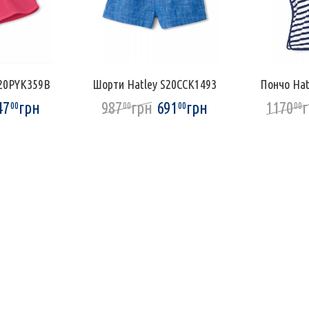
S20PYK359B
Шорти Hatley S20CCK1493
Пончо Hat
47
грн
987
грн
691
грн
1170
00
00
00
00