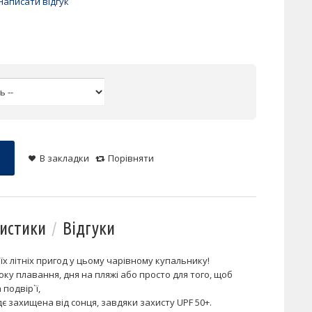
Написати відгук
В закладки
Порівняти
истики
Відгуки
х літніх пригод у цьому чарівному купальнику!
ку плавання, дня на пляжі або просто для того, щоб
подвір`ї,
є захищена від сонця, завдяки захисту UPF 50+.