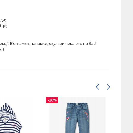
оди;
трі;
ції. В’єтнамки, панамки, окуляри чекають на Вас!
рт!
-20%
-20%