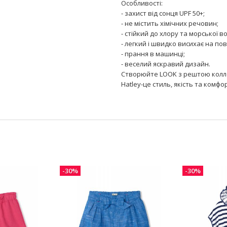
Особливості:
- захист від сонця UPF 50+;
- не містить хімічних речовин;
- стійкий до хлору та морської в
- легкий і швидко висихає на пові
- прання в машинці;
- веселий яскравий дизайн.
Створюйте LOOK з рештою коллек
Hatley-це стиль, якість та комфо
-30%
-30%