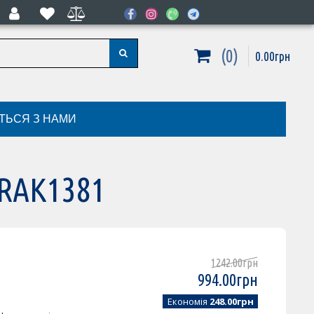
0
0
.
00
грн
ІТЬСЯ З НАМИ
3RAK1381
1242
.
00
грн
994
.
00
грн
Економія
248.00грн