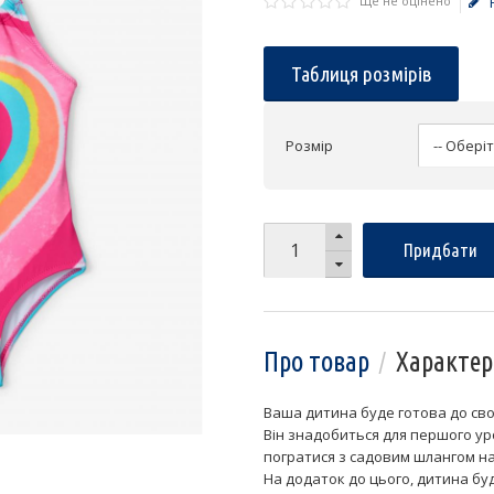
Ще не оцінено
Таблиця розмірів
Розмір
Придбати
Про товар
Характер
Ваша дитина буде готова до свої
Він знадобиться для першого уро
погратися з садовим шлангом на 
На додаток до цього, дитина буд