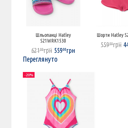
y
Шльопанці Hatley
Шорти Hatley 
S21WRK1530
559
грн
4
00
рн
621
грн
559
грн
00
00
Переглянуто
-20%