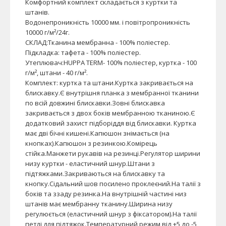
Комфортний комплект складається з куртки та
штанів.
Водонепроникність 10000 мм. і повітропроникність
10000 г/м²/24г.
СКЛАД:Тканина мембранна - 100% поліестер.
Підкладка: тафета - 100% поліестер.
Утеплювач:HUPPA TERM- 100% поліестер, куртка - 100
г/м², штани - 40 г/м².
Комплект: куртка та штани.Куртка закривається на
блискавку.Є внутрішня планка з мембранної тканини
по всій довжині блискавки.Зовні блискавка
закривається з двох боків мембранною тканиною.Є
додатковий захист підборіддя від блискавки. Куртка
має дві бічні кишені.Капюшон знімається (на
кнопках).Капюшон з резинкою.Комірець
стійка.Манжети рукавів на резинці.Регулятор ширини
низу куртки - еластичний шнур.Штани з
підтяжками.Закриваються на блискавку та
кнопку.Сідальний шов посилено проклеєний.На талії з
боків та ззаду резинка.На внутрішній частині низ
штанів має мембранну тканину.Ширина низу
регулюється (еластичний шнур з фіксатором).На талії
петлі для підтяжок.Температурний режим від +5 до -5