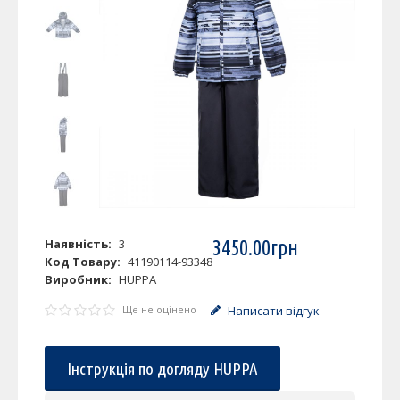
Наявність:
3
3450
.
00
грн
Код Товару:
41190114-93348
Виробник:
HUPPA
Ще не оцінено
Написати відгук
Інструкція по догляду HUPPA