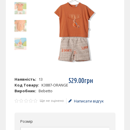
Наявність:
13
529
.
00
грн
Код Товару:
K3887-ORANGE
Виробник:
Bebetto
Ще не оцінено
Написати відгук
Розмір