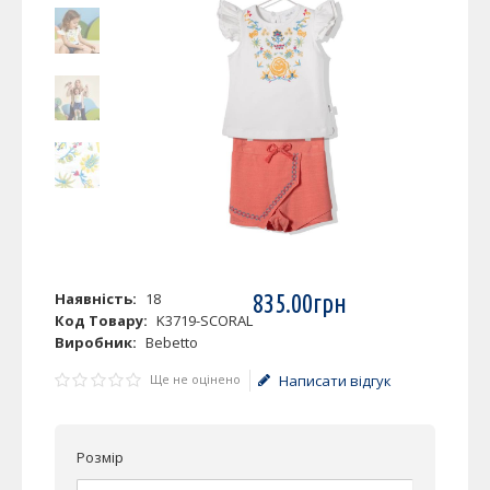
Наявність:
18
835
.
00
грн
Код Товару:
K3719-SCORAL
Виробник:
Bebetto
Ще не оцінено
Написати відгук
Розмір