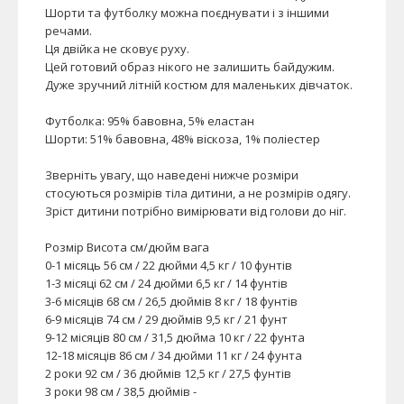
Шорти та футболку можна поєднувати і з іншими
речами.
Ця двійка не сковує руху.
Цей готовий образ нікого не залишить байдужим.
Дуже зручний літній костюм для маленьких дівчаток.
Футболка: 95% бавовна, 5% еластан
Шорти: 51% бавовна, 48% віскоза, 1% поліестер
Зверніть увагу, що наведені нижче розміри
стосуються розмірів тіла дитини, а не розмірів одягу.
Зріст дитини потрібно вимірювати від голови до ніг.
Розмір Висота см/дюйм вага
0-1 місяць 56 см / 22 дюйми 4,5 кг / 10 фунтів
1-3 місяці 62 см / 24 дюйми 6,5 кг / 14 фунтів
3-6 місяців 68 см / 26,5 дюймів 8 кг / 18 фунтів
6-9 місяців 74 см / 29 дюймів 9,5 кг / 21 фунт
9-12 місяців 80 см / 31,5 дюйма 10 кг / 22 фунта
12-18 місяців 86 см / 34 дюйми 11 кг / 24 фунта
2 роки 92 см / 36 дюймів 12,5 кг / 27,5 фунтів
3 роки 98 см / 38,5 дюймів -