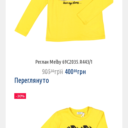
Реглан Melby 69C2035.R443/1
905
грн
400
грн
00
00
Переглянуто
-30%