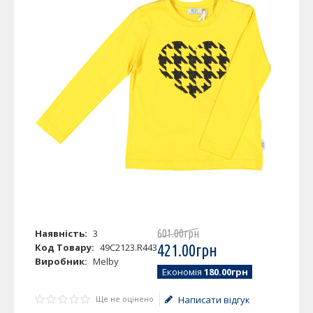
Наявність:
3
601
.
00
грн
Код Товару:
49C2123.R443
421
.
00
грн
Виробник:
Melby
Економія
180.00грн
Ще не оцінено
Написати відгук