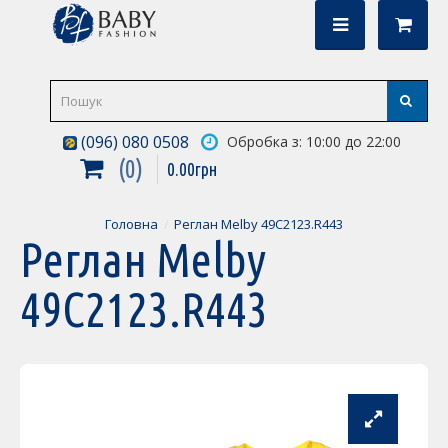
(096) 080 0508
Обробка з: 10:00 до 22:00
0
0
.
00
грн
Головна
Реглан Melby 49C2123.R443
Реглан Melby
49C2123.R443