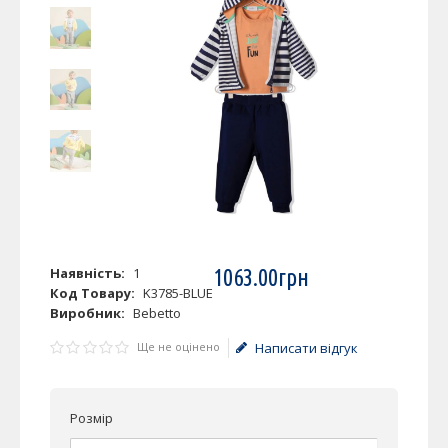
Наявність:
1
1063
.
00
грн
Код Товару:
K3785-BLUE
Виробник:
Bebetto
Ще не оцінено
Написати відгук
Розмір