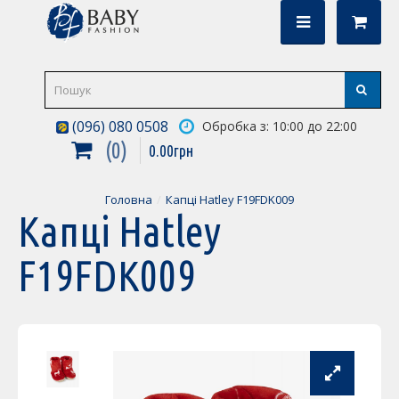
(096) 080 0508
Обробка з: 10:00 до 22:00
0
0
.
00
грн
Головна
Капці Hatley F19FDK009
Капці Hatley
F19FDK009