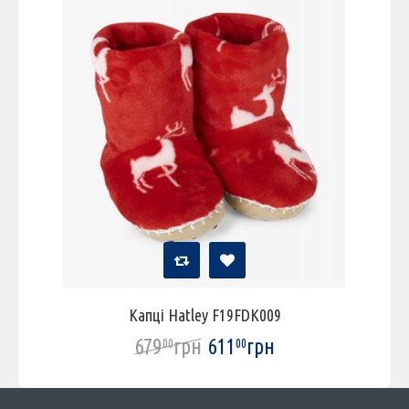
Капці Hatley F19FDK009
679
грн
611
грн
00
00