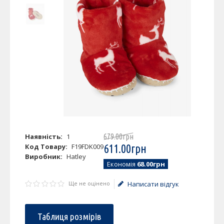
Наявність:
1
679
.
00
грн
Код Товару:
F19FDK009
611
.
00
грн
Виробник:
Hatley
Економія
68.00грн
Ще не оцінено
Написати відгук
Таблиця розмірів