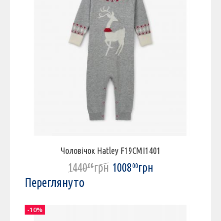
Чоловічок Hatley F19CMI1401
1440
грн
1008
грн
00
00
Переглянуто
-10%