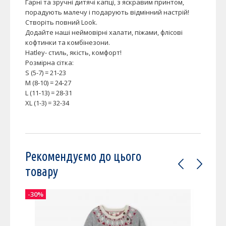
Гарні та зручні дитячі капці, з яскравим принтом,
порадують малечу і подарують відмінний настрій!
Створіть повний Look.
Додайте наші неймовірні халати, піжами, флісові
кофтинки та комбінезони.
Hatley- стиль, якість, комфорт!
Розмірна сітка:
S (5-7) = 21-23
M (8-10) = 24-27
L (11-13) = 28-31
XL (1-3) = 32-34
Рекомендуємо до цього
товару
-30%
-