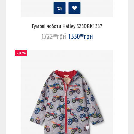
Гумові чоботи Hatley S23DBK1367
1722
грн
1550
грн
00
00
-20%