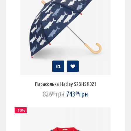
Парасолька Hatley S23HSK021
826
грн
743
грн
00
00
-10%