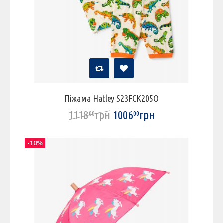
Піжама Hatley S23FCK205O
1118
грн
1006
грн
00
00
-10%