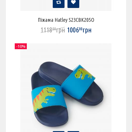
Піжама Hatley S23CBK205O
1118
грн
1006
грн
00
00
-10%