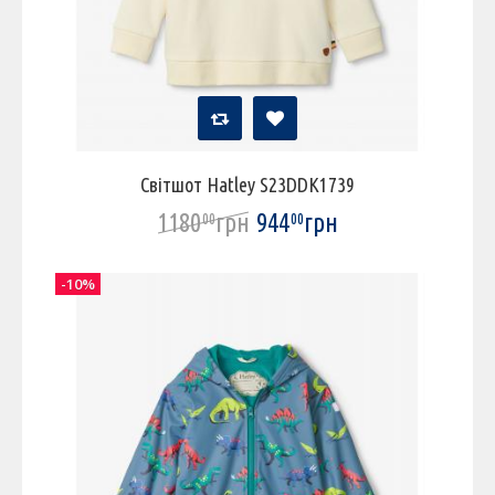
Світшот Hatley S23DDK1739
1180
грн
944
грн
00
00
-10%