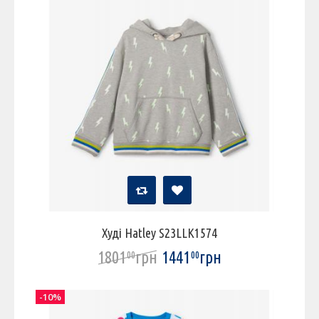
Худі Hatley S23LLK1574
1801
грн
1441
грн
00
00
-10%