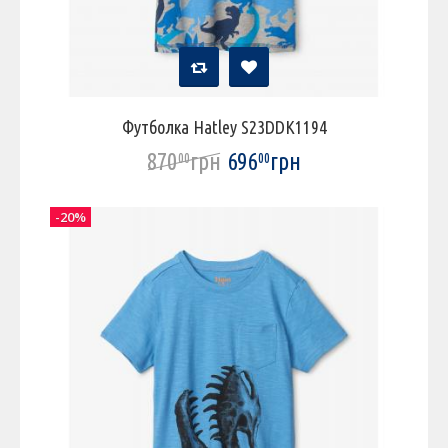
Футболка Hatley S23DDK1194
870
грн
696
грн
00
00
-20%