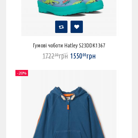
Гумові чоботи Hatley S23DDK1367
1722
грн
1550
грн
00
00
-20%