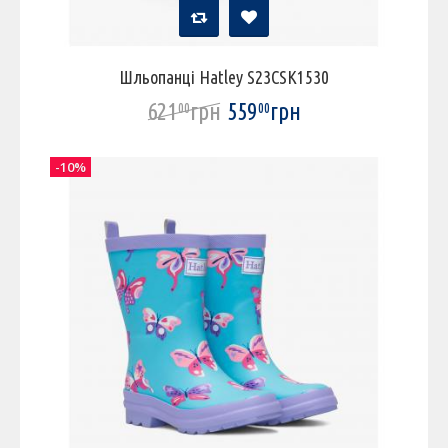
Шльопанці Hatley S23CSK1530
621
грн
559
грн
00
00
-10%