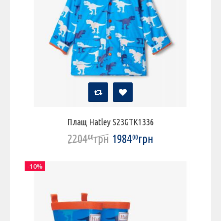
Плащ Hatley S23GTK1336
2204
грн
1984
грн
00
00
-10%