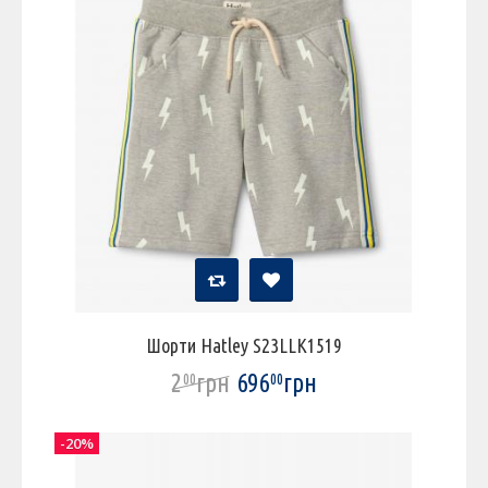
Шорти Hatley S23LLK1519
2
грн
696
грн
00
00
-20%