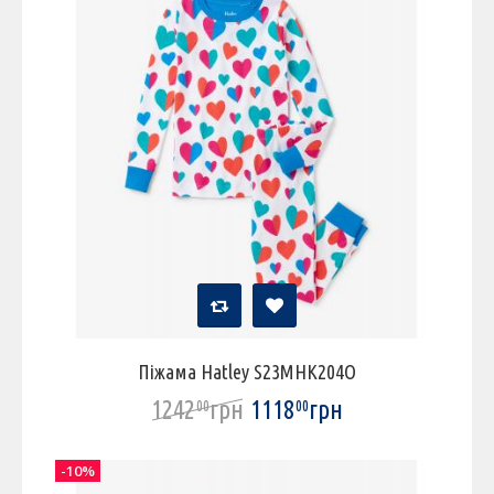
Піжама Hatley S23MHK204O
1242
грн
1118
грн
00
00
-10%