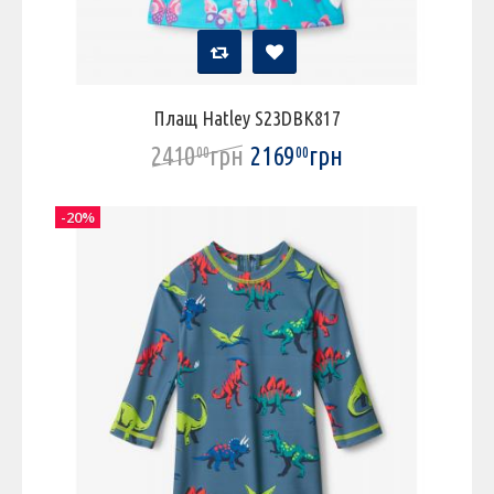
Плащ Hatley S23DBK817
2410
грн
2169
грн
00
00
-20%