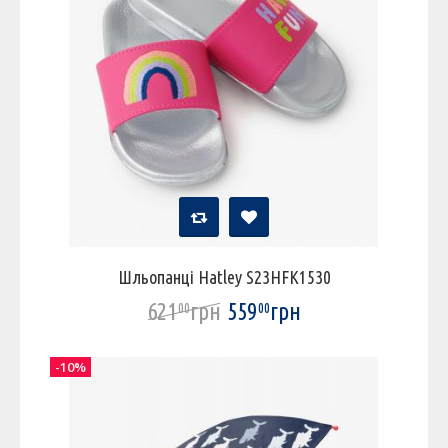
Шльопанці Hatley S23HFK1530
621
грн
559
грн
00
00
-10%