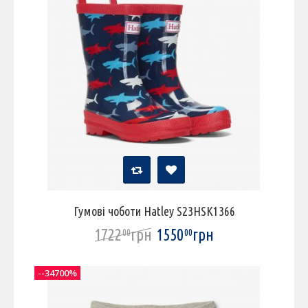
Гумові чоботи Hatley S23HSK1366
1722
грн
1550
грн
00
00
--34700%