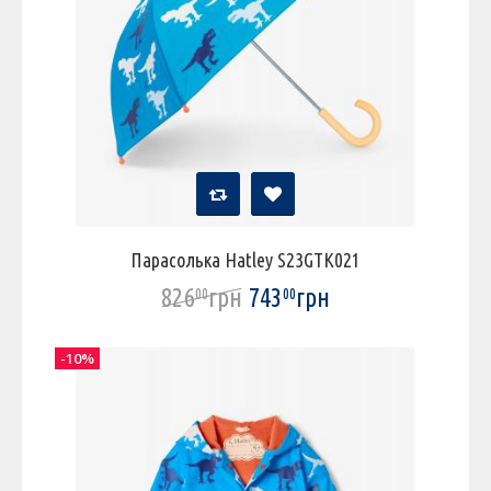
Парасолька Hatley S23GTK021
826
грн
743
грн
00
00
-10%