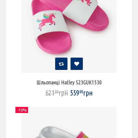
Шльопанці Hatley S23GUK1530
621
грн
559
грн
00
00
-10%