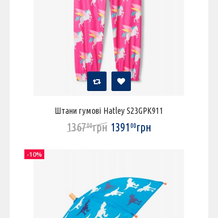
Штани гумові Hatley S23GPK911
1367
грн
1391
грн
00
00
-10%