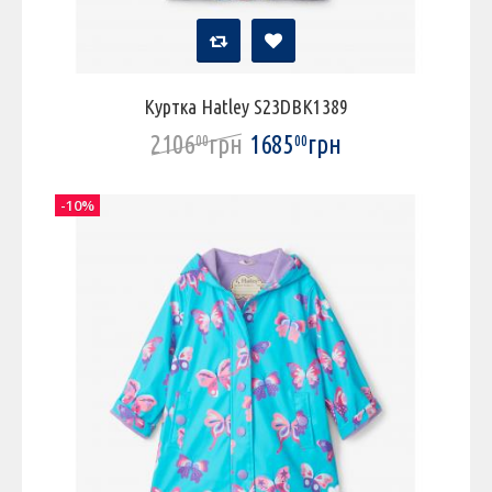
Куртка Hatley S23DBK1389
2106
грн
1685
грн
00
00
-10%