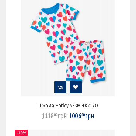
Піжама Hatley S23MHK217O
1118
грн
1006
грн
00
00
-10%