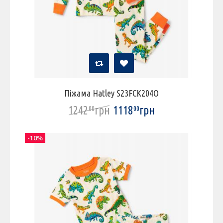
Піжама Hatley S23FCK204O
1242
грн
1118
грн
00
00
-10%