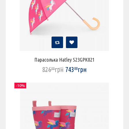
Парасолька Hatley S23GPK021
826
грн
743
грн
00
00
-10%