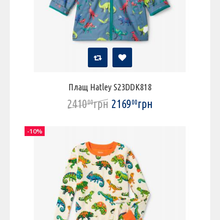
Плащ Hatley S23DDK818
2410
грн
2169
грн
00
00
-10%