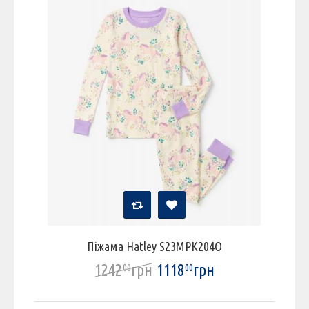
Піжама Hatley S23MPK204O
1242
грн
1118
грн
00
00