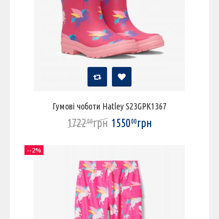
Гумові чоботи Hatley S23GPK1367
1722
грн
1550
грн
00
00
--2%