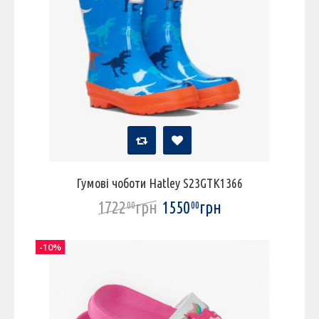
Гумові чоботи Hatley S23GTK1366
1722
грн
1550
грн
00
00
-10%