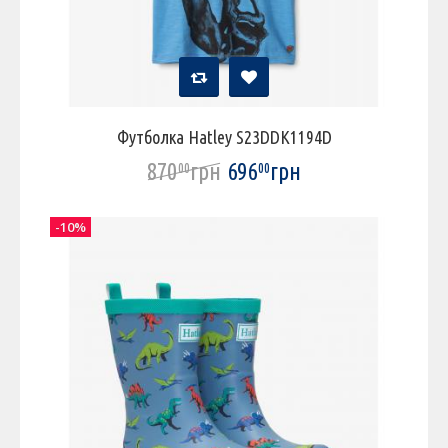
Футболка Hatley S23DDK1194D
870
грн
696
грн
00
00
-10%