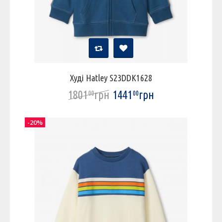
Худі Hatley S23DDK1628
1801
грн
1441
грн
00
00
-20%