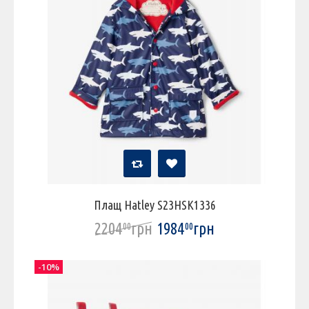
Плащ Hatley S23HSK1336
2204
грн
1984
грн
00
00
-10%