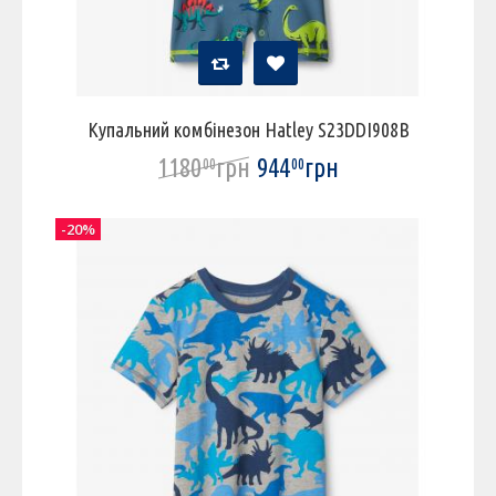
Купальний комбінезон Hatley S23DDI908B
1180
грн
944
грн
00
00
-20%