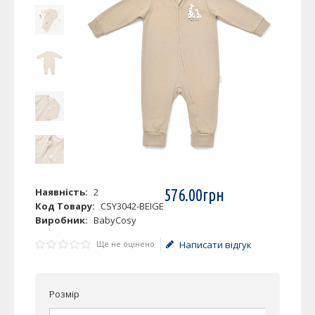
Наявність:
2
576
.
00
грн
Код Товару:
CSY3042-BEIGE
Виробник:
BabyCosy
Ще не оцінено
Написати відгук
Розмір