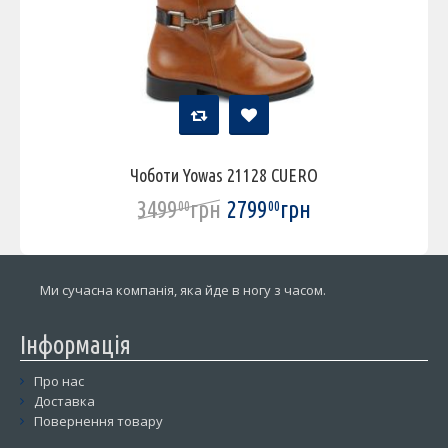
Чоботи Yowas 21128 CUERO
3499
грн
2799
грн
00
00
Ми сучасна компанія, яка йде в ногу з часом.
Інформація
Про нас
Доставка
Повернення товару