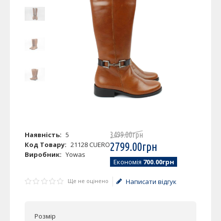
Наявність:
5
3499
.
00
грн
Код Товару:
21128 CUERO
2799
.
00
грн
Виробник:
Yowas
Економія
700.00грн
Ще не оцінено
Написати відгук
Розмір