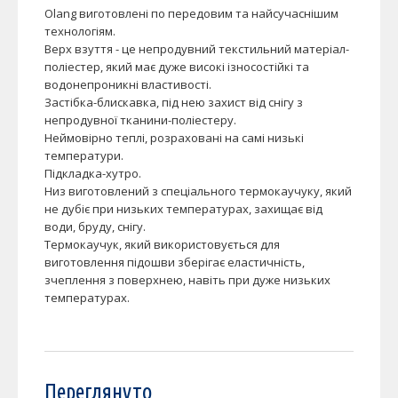
Olang виготовлені по передовим та найсучаснішим
технологіям.
Верх взуття - це непродувний текстильний матеріал-
поліестер, який має дуже високі ізносостійкі та
водонепроникні властивості.
Застібка-блискавка, під нею захист від снігу з
непродувної тканини-поліестеру.
Неймовірно теплі, розраховані на самі низькі
температури.
Підкладка-хутро.
Низ виготовлений з спеціального термокаучуку, який
не дубіє при низьких температурах, захищає від
води, бруду, снігу.
Термокаучук, який використовується для
виготовлення підошви зберігає еластичність,
зчеплення з поверхнею, навіть при дуже низьких
температурах.
Переглянуто