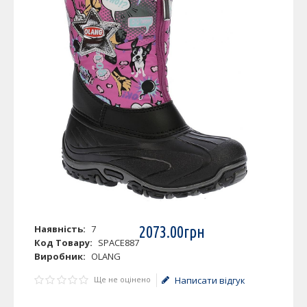
Наявність:
7
2073
.
00
грн
Код Товару:
SPACE887
Виробник:
OLANG
Ще не оцінено
Написати відгук