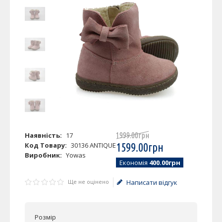
Наявність:
17
1999
.
00
грн
Код Товару:
30136 ANTIQUE
1599
.
00
грн
Виробник:
Yowas
Економія
400.00грн
Ще не оцінено
Написати відгук
Розмір