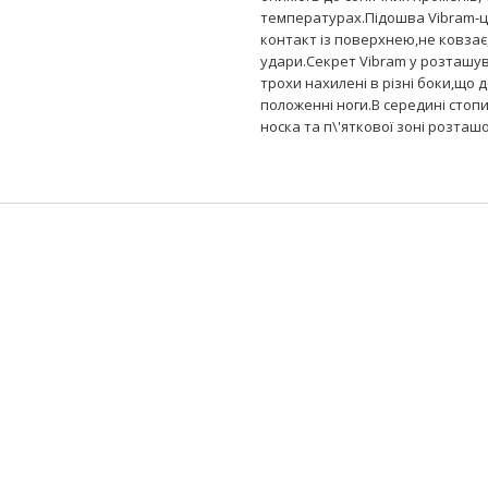
температурах.Підошва Vibram-ц
контакт із поверхнею,не ковзає
удари.Секрет Vibram у розташув
трохи нахилені в різні боки,що 
положенні ноги.В середині стоп
носка та п\'яткової зоні розташ