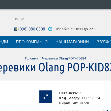
(096) 080 0508
Обробка з: 10:00 до 22:00
НДИ
ПРО КОМПАНІЮ
НАШI МАГАЗИНИ
ЗВ'ЯЖ
Головна
Черевики Olang POP-KID824
еревики Olang POP-KID8
Наявність:
16
Код Товару:
POP-KID824
Виробник:
OLANG