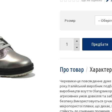
Ще не оцінено
Розмір
Придбати
Про товар
Характер
Черевики-це повсякденне дуже з
року.Італійський виробник подб
виробництві взуття Olang викор
агресивних умов довкілля та з
безпеку.Використовується суча
мікропористої плівки, що дихає, 
стійкість до сонячних променів, 