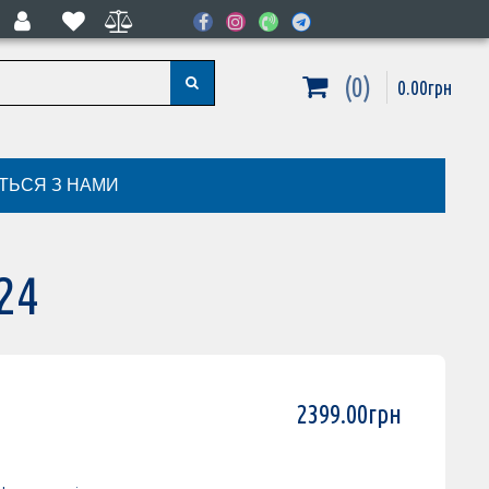
0
0
.
00
грн
ІТЬСЯ З НАМИ
24
2399
.
00
грн