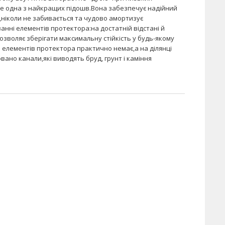
е одна з найкращих підошв.Вона забезпечує надійний
,ніколи не забивається та чудово амортизує
анні елементів протектора:на достатній відстані й
дозволяє зберігати максимальну стійкість у будь-якому
и елементів протектора практично немає,а на ділянці
овано канали,які виводять бруд, грунт і каміння