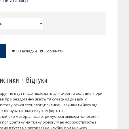
Написати відгук
В закладки
Порівняти
истики
Відгуки
ручне взуття,що підходить для сирої та холодної пори
ав про бездоганну якість та сучасний дизайн.У
истовуються технології,покликані захищати його від
абезпечувати власнику комфорт та
сний еко матеріал, що отримується шляхом нанесення
з поліуретану на ткану основу.Має морозостійкість і
тому взуття не вигорає і не «дубіє» при низьких