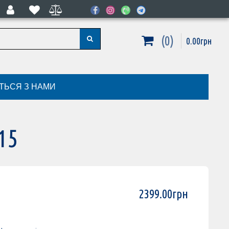
0
0
.
00
грн
ІТЬСЯ З НАМИ
15
2399
.
00
грн