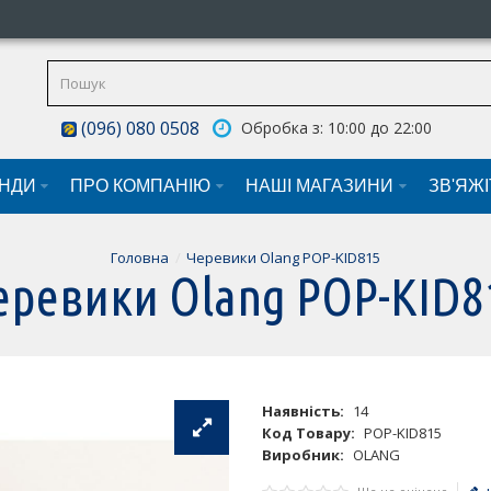
(096) 080 0508
Обробка з: 10:00 до 22:00
НДИ
ПРО КОМПАНІЮ
НАШI МАГАЗИНИ
ЗВ'ЯЖ
Головна
Черевики Olang POP-KID815
еревики Olang POP-KID8
Наявність:
14
Код Товару:
POP-KID815
Виробник:
OLANG