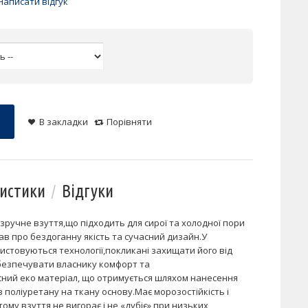
Написати відгук
В закладки
Порівняти
истики
Відгуки
ручне взуття,що підходить для сирої та холодної пори
ав про бездоганну якість та сучасний дизайн.У
истовуються технології,покликані захищати його від
абезпечувати власнику комфорт та
сний еко матеріал, що отримується шляхом нанесення
з поліуретану на ткану основу.Має морозостійкість і
тому взуття не вигорає і не «дубіє» при низьких