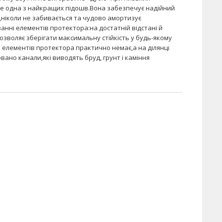
е одна з найкращих підошв.Вона забезпечує надійний
,ніколи не забивається та чудово амортизує
анні елементів протектора:на достатній відстані й
дозволяє зберігати максимальну стійкість у будь-якому
и елементів протектора практично немає,а на ділянці
овано канали,які виводять бруд, грунт і каміння