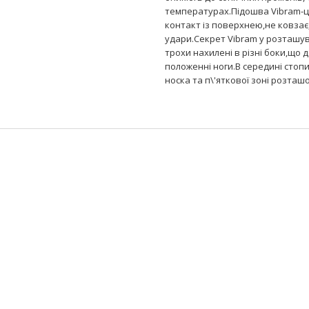
температурах.Підошва Vibram-ц
контакт із поверхнею,не ковзає
удари.Секрет Vibram у розташув
трохи нахилені в різні боки,що 
положенні ноги.В середині стоп
носка та п\'яткової зоні розташ