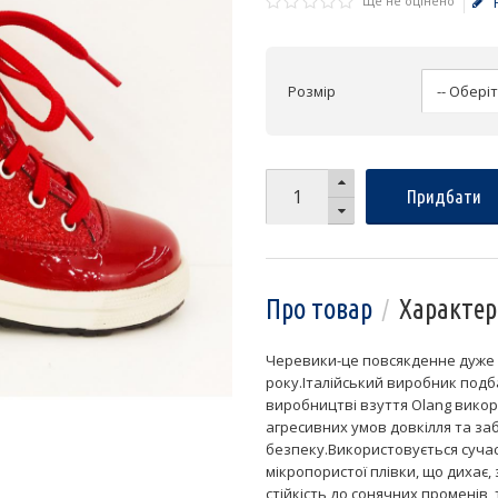
Ще не оцінено
Розмір
Придбати
Про товар
Характер
Черевики-це повсякденне дуже з
року.Італійський виробник подб
виробництві взуття Olang викор
агресивних умов довкілля та з
безпеку.Використовується суча
мікропористої плівки, що дихає, 
стійкість до сонячних променів, 