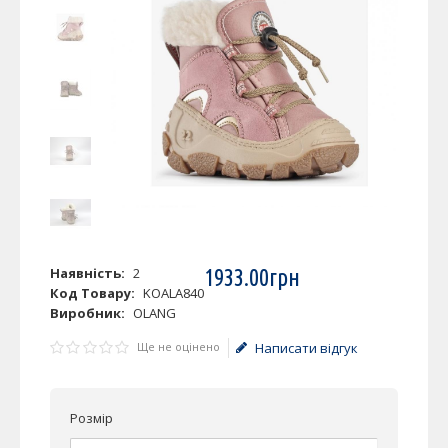
Наявність:
2
1933
.
00
грн
Код Товару:
KOALA840
Виробник:
OLANG
Ще не оцінено
Написати відгук
Розмір