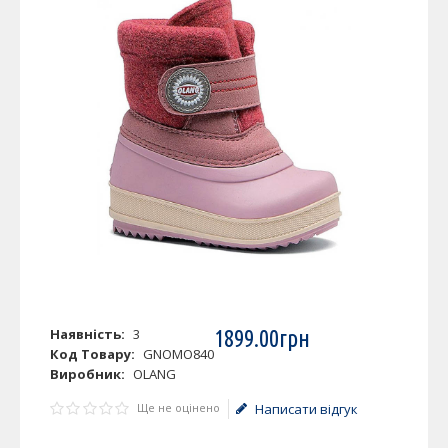
Наявність:
3
1899
.
00
грн
Код Товару:
GNOMO840
Виробник:
OLANG
Ще не оцінено
Написати відгук